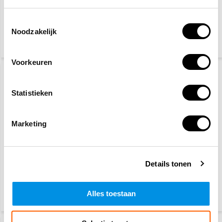
veiligheidsbril
basic
Toestemmingsselectie
Noodzakelijk
6,10
2,-
3,25
(7,38 Incl. btw)
(2,42 Incl. btw)
Voorkeuren
Statistieken
Marketing
BHV hesje oranje - 25
Veiligheidsschoenen S3
hesjes
Details tonen
101,-
27,50
Alles toestaan
(122,21 Incl. btw)
(33,28 Incl. btw)