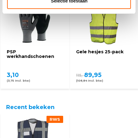
Selectie toestaan
PSP
Gele hesjes 25-pack
werkhandschoenen
3,10
89,95
115,-
(3,75 Incl. btw)
(108,84 Incl. btw)
Recent bekeken
RWS