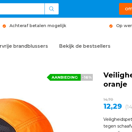
Off
Achteraf betalen mogelijk
Op wer
rvrije brandblussers
Bekijk de bestsellers
Veiligh
AANBIEDING
-16%
oranje
14,70
12,29
(1
Veiligheidspe
tegen schaaf