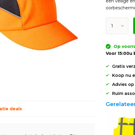
een veilige e
oorbescherm
Op voorr
Voor 15:00u 
Gratis ver
Koop nu en
Advies op
Ruim asso
Gerelatee
tie deals