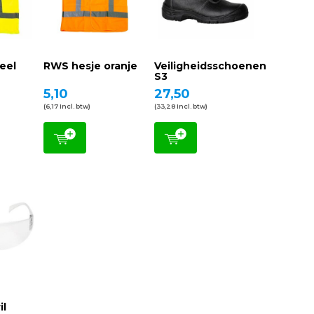
eel
RWS hesje oranje
Veiligheidsschoenen
S3
5,10
27,50
(6,17 Incl. btw)
(33,28 Incl. btw)
il