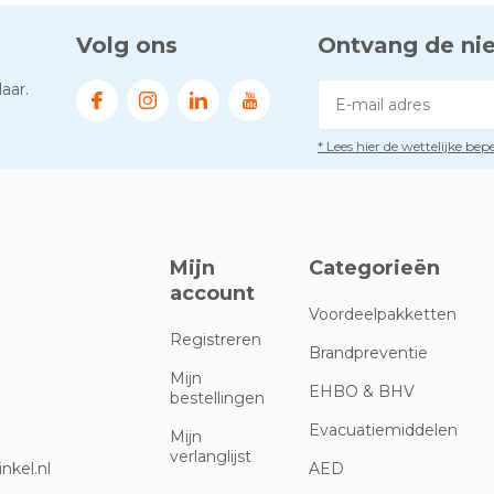
Volg ons
Ontvang de ni
aar.
* Lees hier de wettelijke be
Mijn
Categorieën
account
Voordeelpakketten
Registreren
Brandpreventie
Mijn
EHBO & BHV
bestellingen
Evacuatiemiddelen
Mijn
verlanglijst
nkel.nl
AED