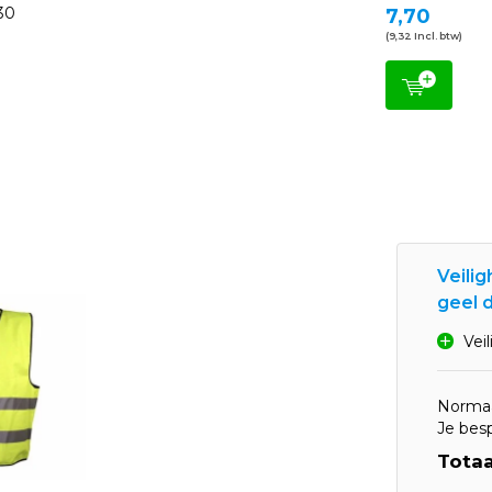
30
7,70
(9,32 Incl. btw)
Veili
geel d
Vei
Normaa
Je bes
Totaa