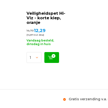
Veiligheidspet Hi-
Viz - korte klep,
oranje
12,29
14,70
(14,87 Incl. btw)
Vandaag besteld,
dinsdag in huis
Gratis verzending v.a.