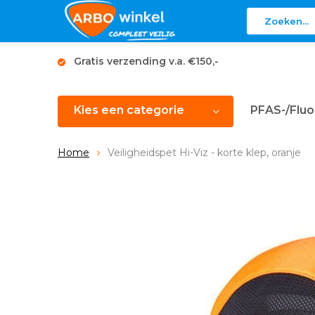
Gratis verzending v.a. €150,-
Kies een categorie
PFAS-/Fluo
Home
Veiligheidspet Hi-Viz - korte klep, oranje