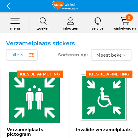
0
menu
zoeken
inloggen
service
winkelwagen
Verzamelplaats stickers
Filters
Sorteren op:
KIES JE AFMETING
KIES JE AFMETING
KIES JE AFMETING
KIES JE AFMETING
Verzamelplaats
Invalide verzamelplaats
pictogram