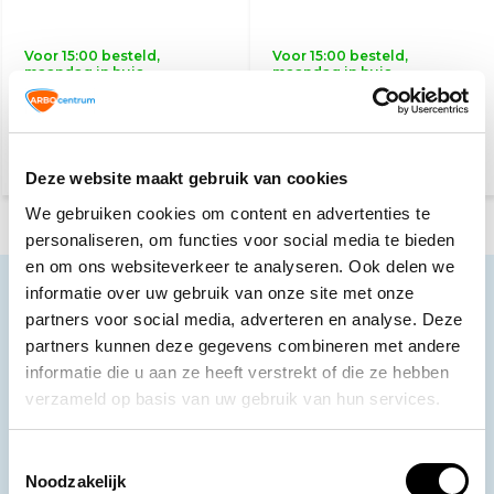
Voor 15:00 besteld,
Voor 15:00 besteld,
maandag in huis
maandag in huis
5,60
2,50
Deze website maakt gebruik van cookies
We gebruiken cookies om content en advertenties te
personaliseren, om functies voor social media te bieden
en om ons websiteverkeer te analyseren. Ook delen we
informatie over uw gebruik van onze site met onze
Neem contact op
partners voor social media, adverteren en analyse. Deze
Ons klantenservice staat voor je klaar.
partners kunnen deze gegevens combineren met andere
informatie die u aan ze heeft verstrekt of die ze hebben
Volg ons
verzameld op basis van uw gebruik van hun services.
Toestemmingsselectie
Noodzakelijk
Ontvang de nieuwste aanbiedingen en