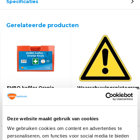
Specificaties
Gerelateerde producten
EHBO koffer Oranje
Waarschuwingspictogram
Kruis
46,95
2,50
(51,18 Incl. btw)
(3,03 Incl. btw)
Deze website maakt gebruik van cookies
We gebruiken cookies om content en advertenties te
personaliseren, om functies voor social media te bieden