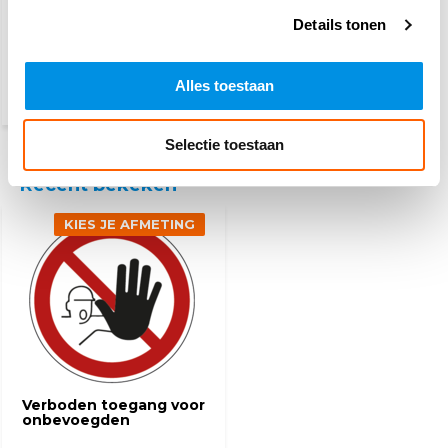
Verboden het
oppervlak te betreden
Details tonen
2,50
Alles toestaan
(3,03 Incl. btw)
Selectie toestaan
Recent bekeken
KIES JE AFMETING
Verboden toegang voor
onbevoegden