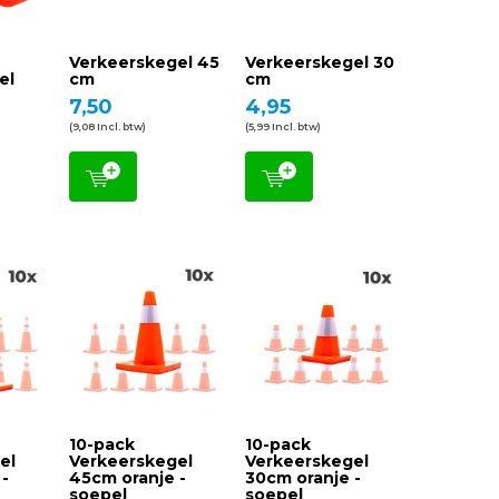
Verkeerskegel 45
Verkeerskegel 30
el
cm
cm
7,50
4,95
(9,08 Incl. btw)
(5,99 Incl. btw)
10-pack
10-pack
el
Verkeerskegel
Verkeerskegel
 -
45cm oranje -
30cm oranje -
soepel
soepel