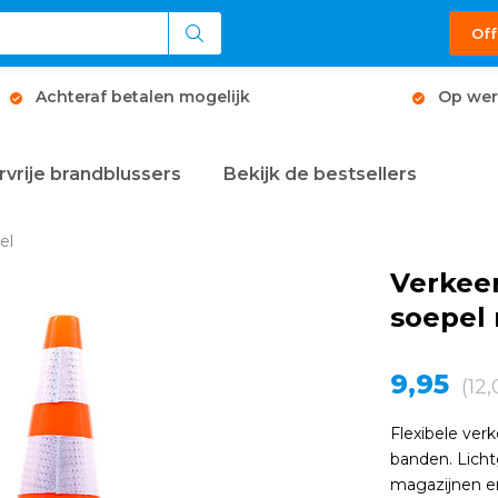
Off
Achteraf betalen mogelijk
Op wer
rvrije brandblussers
Bekijk de bestsellers
el
Verkeer
soepel
9,95
(12,
Flexibele ve
banden. Lich
magazijnen 