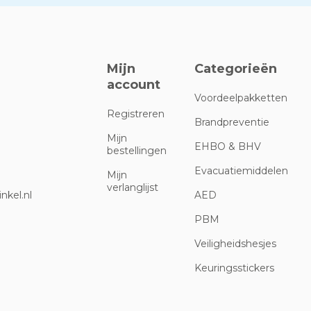
Mijn
Categorieën
account
Voordeelpakketten
Registreren
Brandpreventie
Mijn
EHBO & BHV
bestellingen
Evacuatiemiddelen
Mijn
verlanglijst
nkel.nl
AED
PBM
Veiligheidshesjes
Keuringsstickers