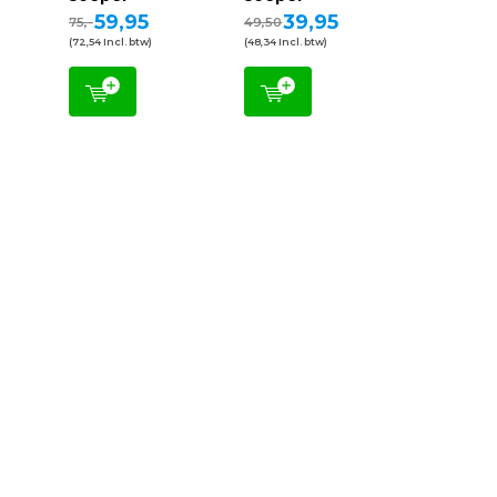
59,95
39,95
75,-
49,50
(72,54 Incl. btw)
(48,34 Incl. btw)