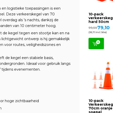
 en logistieke toepassingen is een
ieel. Deze verkeerskegel van 70
10-pack
verkeerskeg
overdag als ’s nachts, dankzij de
hard 50cm
 banden van 10 centimeter hoog.
79,10
99,50
dat de kegel tegen een stootje kan en na
(95,71 Incl. btw)
lichtgewicht ontwerp is hij gemakkelijk
en voor routes, veiligheidszones en
ft de kegel een stabiele basis,
e ondergronden. Ideaal voor gebruik langs
of tijdens evenementen.
10-pack
or hoge zichtbaarheid
Verkeerskeg
n
70cm oranje
soepel