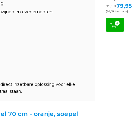
ng
79,95
99,50
azijnen en evenementen
(96,74 Incl. btw)
irect inzetbare oplossing voor elke
raal staan.
el 70 cm - oranje, soepel