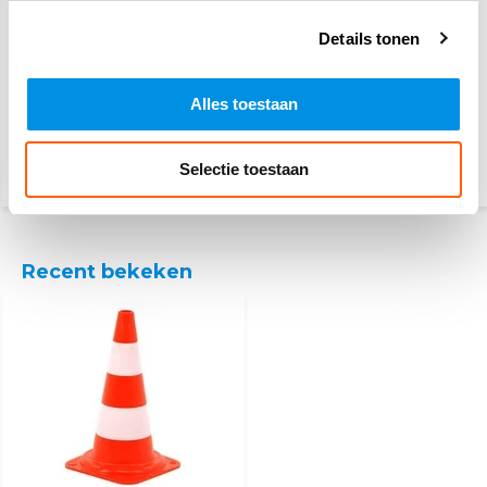
Details tonen
10-pack verkeerskegel
10-pack verkeerskegel
hard 50cm
soepel 30cm
Alles toestaan
79,10
46,95
99,50
69,50
Selectie toestaan
(95,71 Incl. btw)
(56,81 Incl. btw)
Recent bekeken