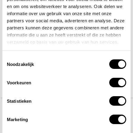
Gerelateerde producten
en om ons websiteverkeer te analyseren. Ook delen we
informatie over uw gebruik van onze site met onze
partners voor social media, adverteren en analyse. Deze
partners kunnen deze gegevens combineren met andere
informatie die u aan ze heeft verstrekt of die ze hebben
verzameld op basis van uw gebruik van hun services.
Toestemmingsselectie
Bouwhelm wit
Gele hesjes 25-pack
Noodzakelijk
Voorkeuren
5,10
89,95
115,-
(6,17 Incl. btw)
(108,84 Incl. btw)
Statistieken
Marketing