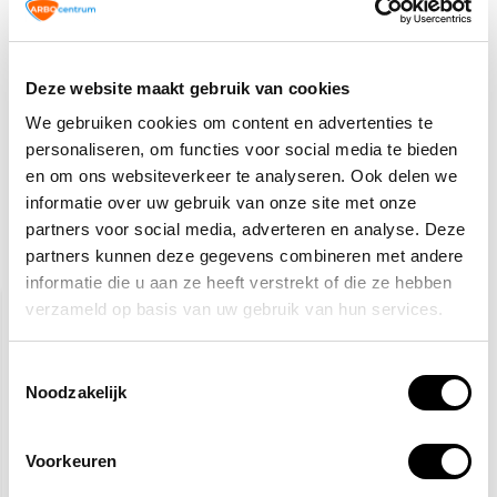
TIP!
Veiligheidspictogrammen
5,10
Normaal:
Deze website maakt gebruik van cookies
0,-
Je bespaart:
(0% Korting)
We gebruiken cookies om content en advertenties te
Totaalbedrag:
5,10
personaliseren, om functies voor social media te bieden
Tijdelijk uitverkocht
en om ons websiteverkeer te analyseren. Ook delen we
informatie over uw gebruik van onze site met onze
partners voor social media, adverteren en analyse. Deze
partners kunnen deze gegevens combineren met andere
Gerelateerde producten
informatie die u aan ze heeft verstrekt of die ze hebben
verzameld op basis van uw gebruik van hun services.
Toestemmingsselectie
Noodzakelijk
Voorkeuren
Mondkapje verplicht
Nooduitgang rechtdoor