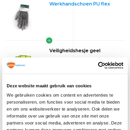
Werkhandschoen PU flex
Veiligheidshesje geel
Maak een keuze:
*
Deze website maakt gebruik van cookies
We gebruiken cookies om content en advertenties te
personaliseren, om functies voor social media te bieden
Veiligheidshesje XL
en om ons websiteverkeer te analyseren. Ook delen we
TIP!
geel deal!
informatie over uw gebruik van onze site met onze
Veiligheidshesje geel
partners voor social media, adverteren en analyse. Deze
partners kunnen deze gegevens combineren met andere