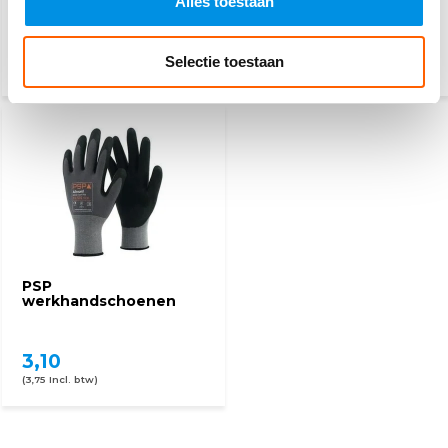
Alles toestaan
27,50
89,95
115,-
Selectie toestaan
(33,28 Incl. btw)
(108,84 Incl. btw)
PSP
werkhandschoenen
3,10
(3,75 Incl. btw)