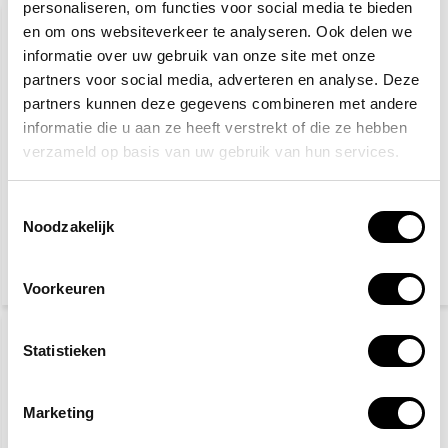
personaliseren, om functies voor social media te bieden
en om ons websiteverkeer te analyseren. Ook delen we
informatie over uw gebruik van onze site met onze
partners voor social media, adverteren en analyse. Deze
partners kunnen deze gegevens combineren met andere
informatie die u aan ze heeft verstrekt of die ze hebben
verzameld op basis van uw gebruik van hun services.
Gele hesjes 25-pack
Veiligheidsschoenen S3
Toestemmingsselectie
Noodzakelijk
89,95
27,50
115,-
(108,84 Incl. btw)
(33,28 Incl. btw)
Voorkeuren
Statistieken
Marketing