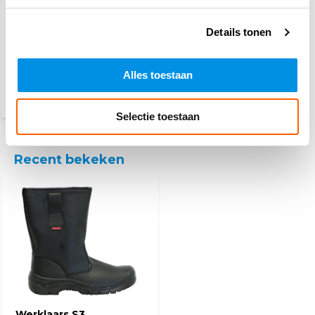
Details tonen
PSP
werkhandschoenen
Alles toestaan
3,10
(3,75 Incl. btw)
Selectie toestaan
Recent bekeken
Werklaars S3