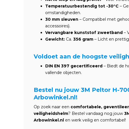
Temperatuurbestendig tot -30°C
– Ge
omstandigheden.
30 mm sleuven
– Compatibel met gehoorb
accessoires).
Vervangbare kunststof zweetband
– V
Gewicht:
Ca.
356 gram
– Licht en pretti
Voldoet aan de hoogste veili
DIN EN 397 gecertificeerd
– Biedt de h
vallende objecten.
Bestel nu jouw 3M Peltor H-700
Arbowinkel.nl!
Op zoek naar een
comfortabele, geventilee
veiligheidshelm
? Bestel vandaag nog jouw
3M
Arbowinkel.nl
en werk veilig en comfortabel!