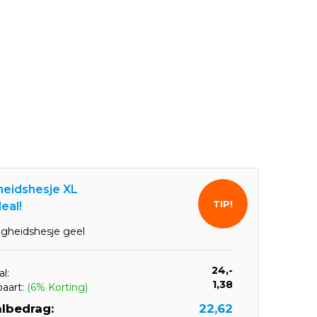
gheidshesje XL
TIP!
eal!
ligheidshesje geel
24,-
l:
1,38
paart:
(6% Korting)
lbedrag:
22,62