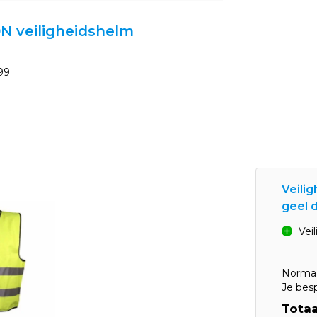
0N veiligheidshelm
99
Veili
geel d
Vei
Normaa
Je bes
Totaa