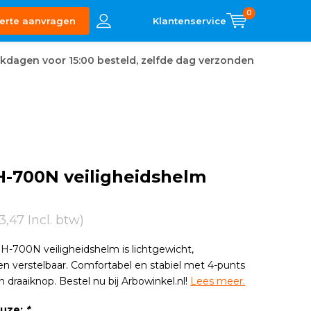
0
erte aanvragen
kdagen voor 15:00 besteld, zelfde dag verzonden
H-700N veiligheidshelm
3,47 Incl. btw)
H-700N veiligheidshelm is lichtgewicht,
en verstelbaar. Comfortabel en stabiel met 4-punts
 draaiknop. Bestel nu bij Arbowinkel.nl!
Lees meer.
euze:
*