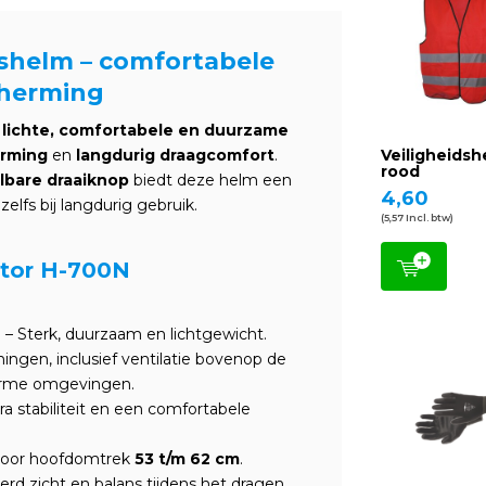
dshelm – comfortabele
herming
n
lichte, comfortabele en duurzame
rming
en
langdurig draagcomfort
.
Veiligheidsh
rood
lbare draaiknop
biedt deze helm een
4,60
, zelfs bij langdurig gebruik.
(5,57 Incl. btw)
ltor H-700N
n
– Sterk, duurzaam en lichtgewicht.
ningen, inclusief ventilatie bovenop de
warme omgevingen.
ra stabiliteit en een comfortabele
voor hoofdomtrek
53 t/m 62 cm
.
erd zicht en balans tijdens het dragen.