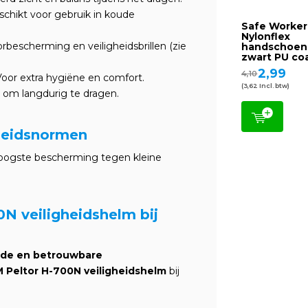
schikt voor gebruik in koude
Safe Worker
Nylonflex
escherming en veiligheidsbrillen (zie
handschoe
zwart PU co
2,99
4,10
oor extra hygiëne en comfort.
(3,62 Incl. btw)
g om langdurig te dragen.
gheidsnormen
oogste bescherming tegen kleine
N veiligheidshelm bij
rde en betrouwbare
 Peltor H-700N veiligheidshelm
bij