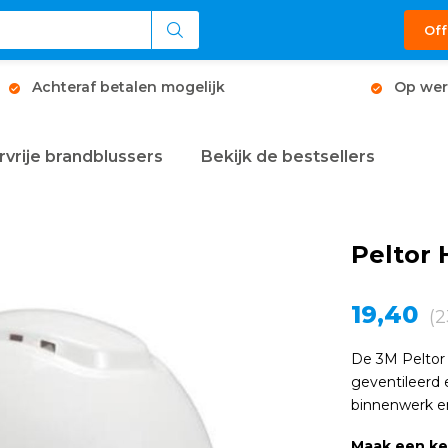
Off
Achteraf betalen mogelijk
Op wer
rvrije brandblussers
Bekijk de bestsellers
Peltor 
19,40
(2
De 3M Peltor 
geventileerd 
binnenwerk en
Maak een k