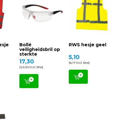
esje
Bollé
RWS hesje geel
veiligheidsbril op
sterkte
5,10
17,30
(6,17 Incl. btw)
(20,93 Incl. btw)