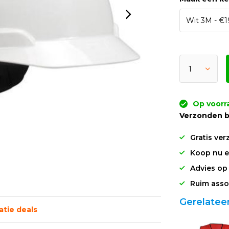
Op voorr
Verzonden b
Gratis ver
Koop nu en
Advies op
Ruim asso
Gerelatee
tie deals