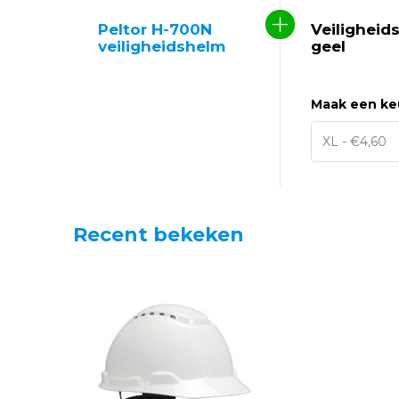
Peltor H-700N
Veiligheid
veiligheidshelm
geel
Maak een ke
Recent bekeken