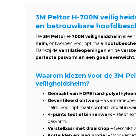
3M Peltor H-700N veilighei
en betrouwbare hoofdbesc
De
3M Peltor H-700N veiligheidshelm
is ee
helm
, ontworpen voor optimale
hoofdbesche
Dankzij de
ventilatieopeningen
en de
verste
perfecte pasvorm en een goed evenwicht
Waarom kiezen voor de 3M Pe
veiligheidshelm?
Gemaakt van HDPE hard-polyethylee
Geventileerd ontwerp
– 5 ventilatieope
helm, voor optimaal comfort, vooral in 
4-punts textiel binnenwerk
– Biedt ext
pasvorm.
Verstelbaar met draaiknop
– Geschikt 
Korte klep en laag profiel
– Voor verbet