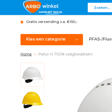
Gratis verzending v.a. €150,-
Kies een categorie
PFAS-/Fluo
Home
Peltor H-700N veiligheidshelm