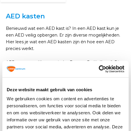
AED kasten
Benieuwd wat een AED kast is? In een AED kast kun je
een AED veilig opbergen. Er zijn diverse mogelijkheden.
Hier lees je wat een AED kasten zijn én hoe een AED
precies werkt.
AED staat voor “Automatische Externe Defibrillator”. Dit
apparaat is draagbaar en zorgt er door middel van het
toedienen van een schok voor dat een slachtoffer (vaak)
weer een hartslag krijgt na een hartstilstand. Wanneer
iemand een hartstilstand krijgt, stopt het hart met
Deze website maakt gebruik van cookies
kloppen en pompt het geen bloed meer rond. De
We gebruiken cookies om content en advertenties te
organen krijgen hierbij geen bloed en zuurstof meer. Een
personaliseren, om functies voor social media te bieden
hartstilstand is een levensbedreigende situatie. De
en om ons websiteverkeer te analyseren. Ook delen we
Hartstichting stelt dat circa 17.000 mensen per jaar een
informatie over uw gebruik van onze site met onze
hartstilstand buiten het ziekenhuis krijgen. Een AED kan
partners voor social media, adverteren en analyse. Deze
dus levens redden. Met een AED kast kun je een AED