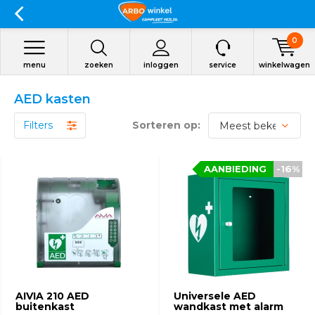
0
menu
zoeken
inloggen
service
winkelwagen
AED kasten
Filters
Sorteren op:
AANBIEDING
AANBIEDING
-16%
-16%
AIVIA 210 AED
Universele AED
buitenkast
wandkast met alarm