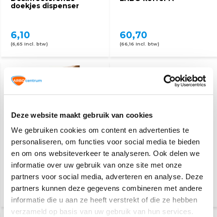
doekjes dispenser
6,10
60,70
(6,65 Incl. btw)
(66,16 Incl. btw)
Deze website maakt gebruik van cookies
We gebruiken cookies om content en advertenties te
personaliseren, om functies voor social media te bieden
Ideaal zwachtel
Pleisterdispenser
en om ons websiteverkeer te analyseren. Ook delen we
informatie over uw gebruik van onze site met onze
partners voor social media, adverteren en analyse. Deze
2,60
23,50
2,95
partners kunnen deze gegevens combineren met andere
(2,83 Incl. btw)
(25,62 Incl. btw)
informatie die u aan ze heeft verstrekt of die ze hebben
verzameld op basis van uw gebruik van hun services.