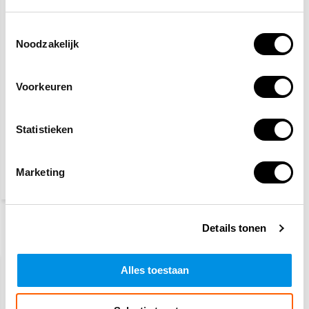
Toestemmingsselectie
Noodzakelijk
Voorkeuren
Desinfectie lotion
Statistieken
3,30
Marketing
(3,60 Incl. btw)
Details tonen
Recent bekeken
Alles toestaan