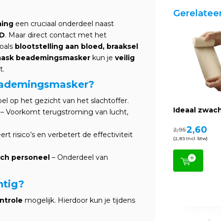
Gerelatee
ing
een cruciaal onderdeel naast
D
. Maar direct contact met het
zoals
blootstelling aan bloed, braaksel
mask beademingsmasker
kun je
veilig
t.
eademingsmasker?
l op het gezicht van het slachtoffer.
Ideaal zwac
– Voorkomt terugstroming van lucht,
2,60
2,95
ert risico’s en verbetert de effectiviteit
(2,83 Incl. btw)
sch personeel
– Onderdeel van
htig?
ntrole
mogelijk. Hierdoor kun je tijdens