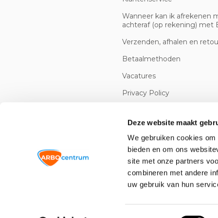
Wanneer kan ik afrekenen 
achteraf (op rekening) met B
Verzenden, afhalen en reto
Betaalmethoden
Vacatures
Privacy Policy
Cookiebeleid
Deze website maakt gebru
We gebruiken cookies om c
bieden en om ons websitev
site met onze partners vo
combineren met andere inf
uw gebruik van hun servic
© 2026 -
Arbowinkel.nl
Toestemmingsselectie