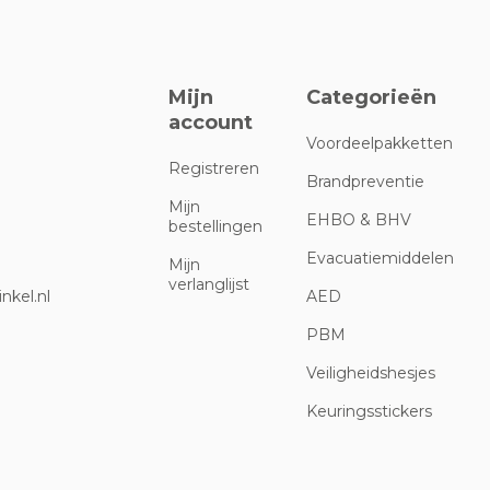
Mijn
Categorieën
account
Voordeelpakketten
Registreren
Brandpreventie
Mijn
EHBO & BHV
bestellingen
Evacuatiemiddelen
Mijn
verlanglijst
nkel.nl
AED
PBM
Veiligheidshesjes
Keuringsstickers