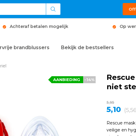
Off
Achteraf betalen mogelijk
Op wer
rvrije brandblussers
Bekijk de bestsellers
iel
Rescue
AANBIEDING
-14%
niet ste
5,95
5,10
(5,5
Rescue mask 
veilige en hy