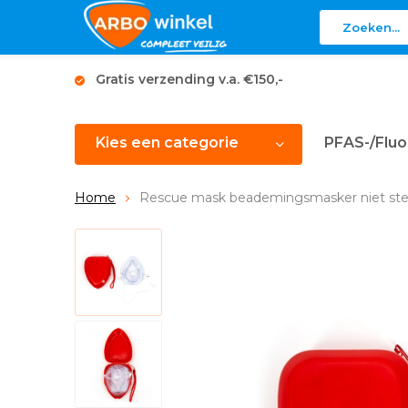
Gratis verzending v.a. €150,-
Kies een categorie
PFAS-/Fluo
Home
Rescue mask beademingsmasker niet ster