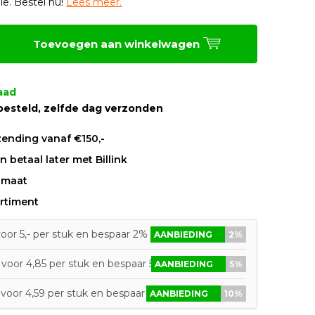
le. Bestel nu!
Lees meer.
Toevoegen aan winkelwagen
aad
besteld, zelfde dag verzonden
zending vanaf €150,-
 betaal later met Billink
 maat
rtiment
oor 5,- per stuk en bespaar 2%
AANBIEDING
2%
voor 4,85 per stuk en bespaar 5%
AANBIEDING
5%
voor 4,59 per stuk en bespaar 10%
AANBIEDING
10%