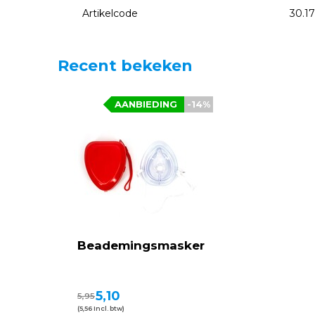
Artikelcode
30.1
Recent bekeken
AANBIEDING
-14%
Beademingsmasker
5,10
5,95
(5,56 Incl. btw)