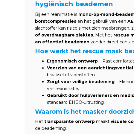
hygiënisch beademen
Bij een reanimatie is
mond-op-mond-beadem
borstcompressies
en het gebruik van een
AE
slachtoffer kan risico’s met zich meebrengen, 
of overdraagbare ziektes
. Met het
rescue 
en effectief beademen
zonder direct contac
Hoe werkt het rescue mask b
Ergonomisch ontwerp
– Past comfortabe
Voorzien van een eenrichtingsventiel
braaksel of vloeistoffen.
Zorgt voor veilige beademing
– Elimine
van reanimatie.
Gebruikt door hulpverleners en medi
standaard EHBO-uitrusting.
Waarom is het masker doorzic
Het
transparante ontwerp
maakt
visuele co
de beademing: