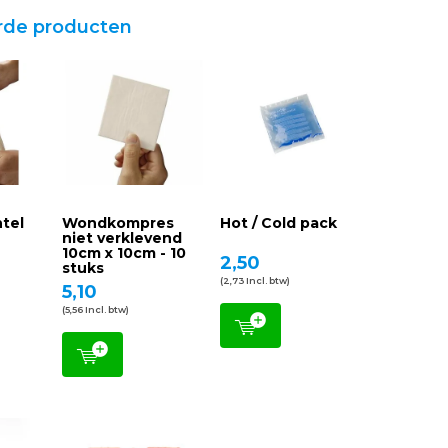
rde producten
htel
Wondkompres
Hot / Cold pack
niet verklevend
10cm x 10cm - 10
2,50
stuks
(2,73 Incl. btw)
5,10
(5,56 Incl. btw)