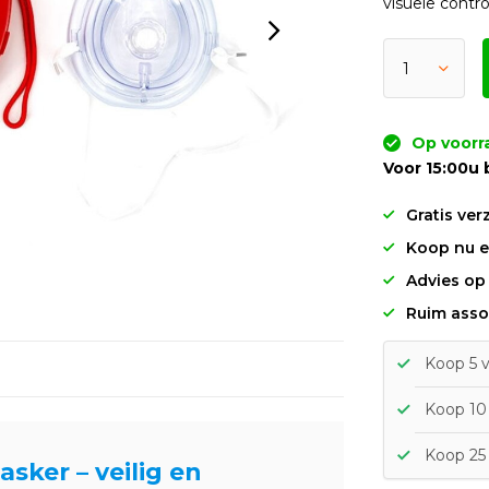
visuele contro
Op voorr
Voor 15:00u 
Gratis ver
Koop nu en
Advies op
Ruim asso
Koop 5 v
Koop 10 
Koop 25 
ker – veilig en