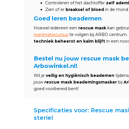
Controleren of het slachtoffer
zelf adem
Zien of er
braaksel of bloed
in de mond 
Goed leren beademen
Hoewel iedereen een
rescue mask
kan gebruik
reanimatiecursus
te volgen bij ARBO centrum. D
techniek beheerst en kalm blijft
in een nood
Bestel nu jouw rescue mask b
Arbowinkel.nl!
Wil je
veilig en hygiënisch beademen
tijden
jouw
rescue mask beademingsmasker
bij
Ar
goed voorbereid bent!
Specificaties voor: Rescue m
steriel