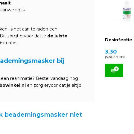
haalt
.
aanwezig is.
en, is het aan te raden een
it zorgt ervoor dat je
de juiste
Desinfectie 
situatie.
3,30
(3,60 Incl. btw)
eademingsmasker bij
s een reanimatie? Bestel vandaag nog
bowinkel.nl
en zorg ervoor dat je altijd
ask beademingsmasker niet