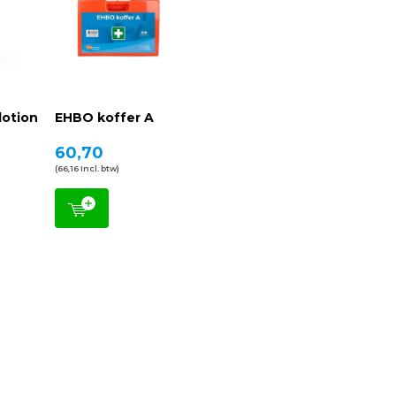
lotion
EHBO koffer A
60,70
(66,16 Incl. btw)