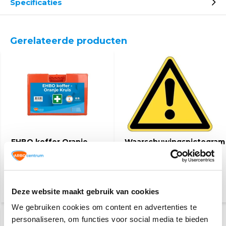
Specificaties
Gerelateerde producten
EHBO koffer Oranje
Waarschuwingspictogram
Kruis
46,95
2,50
(51,18 Incl. btw)
(3,03 Incl. btw)
Deze website maakt gebruik van cookies
We gebruiken cookies om content en advertenties te
personaliseren, om functies voor social media te bieden