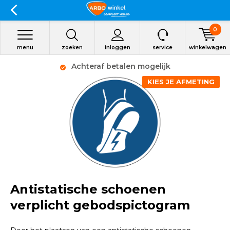
0
menu
zoeken
inloggen
service
winkelwagen
Achteraf betalen mogelijk
KIES JE AFMETING
Antistatische schoenen
verplicht gebodspictogram