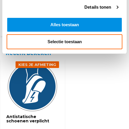
Verboden voor
voetgangers
Details tonen
2,50
Alles toestaan
(3,03 Incl. btw)
Selectie toestaan
Recent bekeken
KIES JE AFMETING
Antistatische
schoenen verplicht