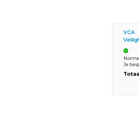
VCA
Veili
Normaa
Je bes
Totaa