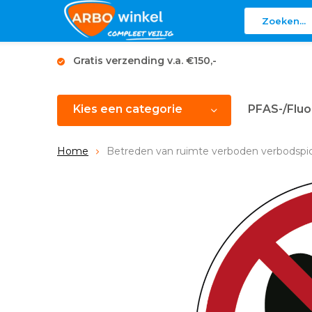
Gratis verzending v.a. €150,-
Kies een categorie
PFAS-/Fluo
Home
Betreden van ruimte verboden verbodsp