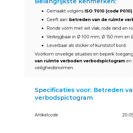
Belangrijkste kenmerken:
Gemaakt volgens
ISO 7010 (code P010)
Geeft aan:
betreden van de ruimte ve
Ronde vorm met wit vlak, rode rand en r
Verkrijgbaar in Ø 100 mm, Ø 150 mm e
Leverbaar als sticker of kunststof bord
Voorkom onveilige situaties en beperk toegan
van ruimte verboden verbodspictogram
en 
veiligheidsnormen.
Specificaties voor: Betreden 
verbodspictogram
Artikelcode
20.0