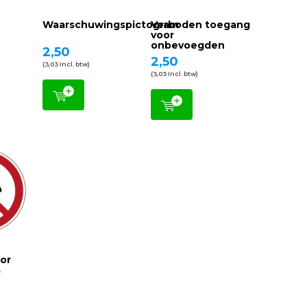
r
Waarschuwingspictogram
Verboden toegang
voor
onbevoegden
2,50
2,50
(3,03 Incl. btw)
(3,03 Incl. btw)
or
s