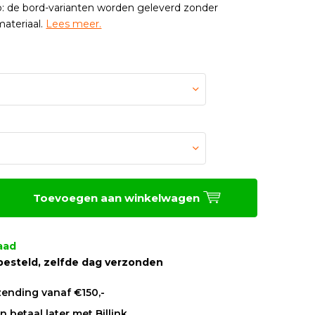
: de bord-varianten worden geleverd zonder
ateriaal.
Lees meer.
Toevoegen aan winkelwagen
aad
besteld, zelfde dag verzonden
zending vanaf €150,-
 betaal later met Billink