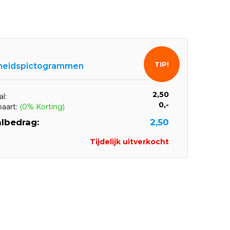
TIP!
gheidspictogrammen
2,50
l:
0,-
paart:
(0% Korting)
lbedrag:
2,50
Tijdelijk uitverkocht