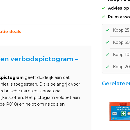
Advies op
Ruim asso
Koop 25 
tie deals
Koop 50 
Koop 100
den verbodspictogram –
Koop 20
spictogram
geeft duidelijk aan dat
Gerelatee
t is toegestaan. Dit is belangrijk voor
echnische ruimten, laboratoria,
jke stoffen. Het pictogram voldoet aan
de P010) en helpt om risico’s en