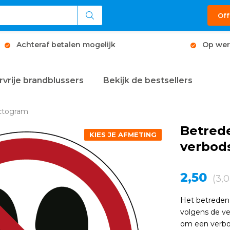
Off
Achteraf betalen mogelijk
Op wer
rvrije brandblussers
Bekijk de bestsellers
ictogram
Betred
KIES JE AFMETING
verbod
2,50
(3,0
Het betreden
volgens de ve
om een verbod