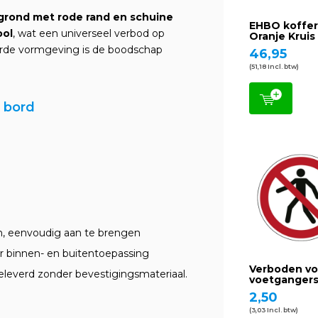
grond met rode rand en schuine
EHBO koffe
ool
, wat een universeel verbod op
Oranje Kruis
erde vormgeving is de boodschap
46,95
(51,18 Incl. btw)
f bord
n, eenvoudig aan te brengen
r binnen- en buitentoepassing
Verboden vo
eleverd zonder bevestigingsmateriaal.
voetganger
2,50
(3,03 Incl. btw)