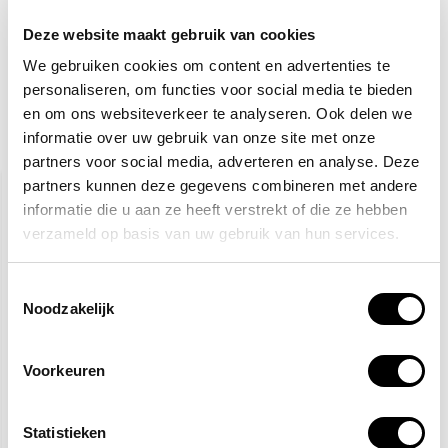
Totaalbedrag:
15,63
Deze website maakt gebruik van cookies
Toevoegen aan winkelwagen
We gebruiken cookies om content en advertenties te
personaliseren, om functies voor social media te bieden
en om ons websiteverkeer te analyseren. Ook delen we
informatie over uw gebruik van onze site met onze
Gerelateerde producten
partners voor social media, adverteren en analyse. Deze
partners kunnen deze gegevens combineren met andere
informatie die u aan ze heeft verstrekt of die ze hebben
verzameld op basis van uw gebruik van hun services.
Toestemmingsselectie
Noodzakelijk
Veiligheidsschoenen S3
Gele hesjes 25-pack
Voorkeuren
27,50
89,95
115,-
Statistieken
(33,28 Incl. btw)
(108,84 Incl. btw)