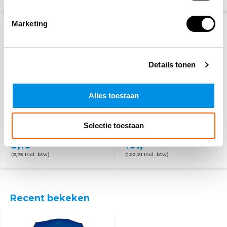
Marketing
Details tonen
Alles toestaan
PSP
BHV hesje oranje - 25
werkhandschoenen
hesjes
Selectie toestaan
3,10
101,-
(3,75 Incl. btw)
(122,21 Incl. btw)
Recent bekeken