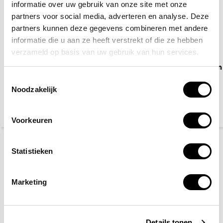
informatie over uw gebruik van onze site met onze
partners voor social media, adverteren en analyse. Deze
partners kunnen deze gegevens combineren met andere
informatie die u aan ze heeft verstrekt of die ze hebben
verzameld op basis van uw gebruik van hun services.
EHBO koffer Oranje
Waarschuwingspictogram
Kruis
Toestemmingsselectie
Noodzakelijk
46,95
2,50
(51,18 Incl. btw)
(3,03 Incl. btw)
Voorkeuren
Statistieken
Marketing
Gevaar elektrische
Details tonen