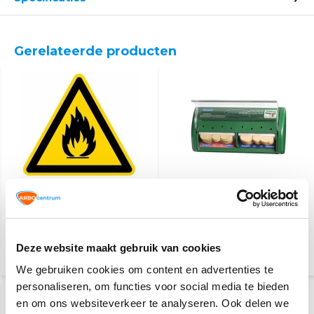
Gerelateerde producten
Ontvlambare stoffen
Pleisterdispenser
4,10
23,50
Deze website maakt gebruik van cookies
(4,96 Incl. btw)
(25,62 Incl. btw)
We gebruiken cookies om content en advertenties te
personaliseren, om functies voor social media te bieden
en om ons websiteverkeer te analyseren. Ook delen we