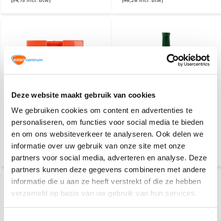
(54,75 Incl. btw)
(48,28 Incl. btw)
Deze website maakt gebruik van cookies
EHBO koffer A
Oogspoelfles 500 ml
We gebruiken cookies om content en advertenties te
personaliseren, om functies voor social media te bieden
en om ons websiteverkeer te analyseren. Ook delen we
60,70
8,50
informatie over uw gebruik van onze site met onze
(66,16 Incl. btw)
(10,29 Incl. btw)
partners voor social media, adverteren en analyse. Deze
partners kunnen deze gegevens combineren met andere
informatie die u aan ze heeft verstrekt of die ze hebben
verzameld op basis van uw gebruik van hun services.
Toestemmingsselectie