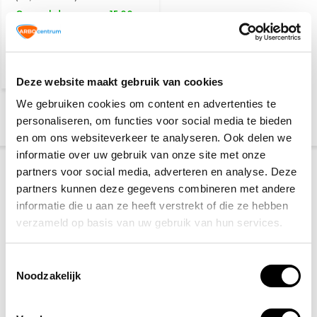
Op werkdagen voor 15:00
besteld, zelfde dag
verzonden
Deze website maakt gebruik van cookies
We gebruiken cookies om content en advertenties te
1
2
personaliseren, om functies voor social media te bieden
en om ons websiteverkeer te analyseren. Ook delen we
informatie over uw gebruik van onze site met onze
Welke brandblusser kopen? Zorg
partners voor social media, adverteren en analyse. Deze
partners kunnen deze gegevens combineren met andere
dat je goed voorbereid bent.
informatie die u aan ze heeft verstrekt of die ze hebben
De geschikte brandblusser is essentieel voor een veilige
verzameld op basis van uw gebruik van hun services.
(werk)omgeving. Bij Arbowinkel.nl vind je een breed
assortiment brandblussers die voldoen aan de actuele
Toestemmingsselectie
veiligheidsnormen en wetgeving. Of je nu op zoek bent
Noodzakelijk
naar een
poederblusser, schuimblusser, CO₂-blusser
of een sprayblusser voor kleine beginnende branden, wij