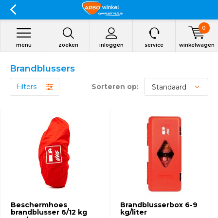
0
menu
zoeken
inloggen
service
winkelwagen
Brandblussers
Filters
Sorteren op:
Beschermhoes
Brandblusserbox 6-9
brandblusser 6/12 kg
kg/liter