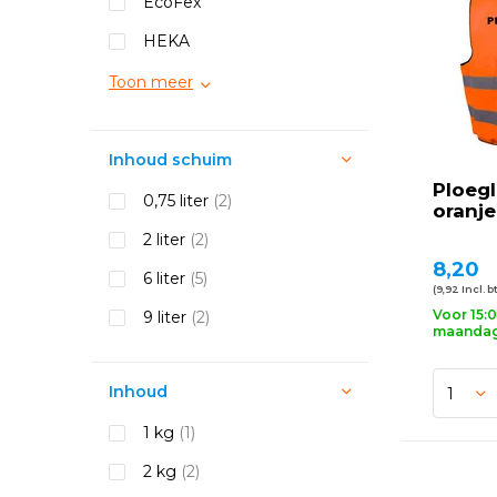
EcoFex
HEKA
Toon meer
Inhoud schuim
Ploegl
0,75 liter
(2)
oranje
2 liter
(2)
8,20
6 liter
(5)
(9,92 Incl. b
Voor 15:
9 liter
(2)
maandag 
Inhoud
1 kg
(1)
2 kg
(2)