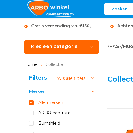
Gratis verzending v.a. €150,-
Achter
Kies een categorie
PFAS-/Fluo
Home
Collectie
Sorteren op:
Filters
Collect
Wis alle filters
Merken
Alle merken
ARBO centrum
Burnshield