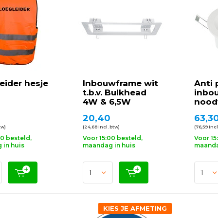
eider hesje
Inbouwframe wit
Anti 
t.b.v. Bulkhead
inbo
4W & 6,5W
nood
20,40
63,3
tw)
(24,68 Incl. btw)
(76,59 Incl
00 besteld,
Voor 15:00 besteld,
Voor 15
in huis
maandag in huis
maanda
KIES JE AFMETING