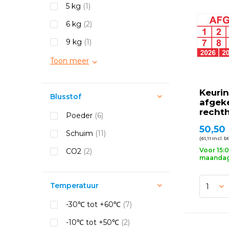
5 kg
(1)
6 kg
(2)
9 kg
(1)
Toon meer
Keurin
Blusstof
afgek
recht
Poeder
(6)
50,50
Schuim
(11)
(61,11 Incl. b
Voor 15:
CO2
(2)
maandag 
Temperatuur
-30℃ tot +60℃
(7)
-10℃ tot +50℃
(2)