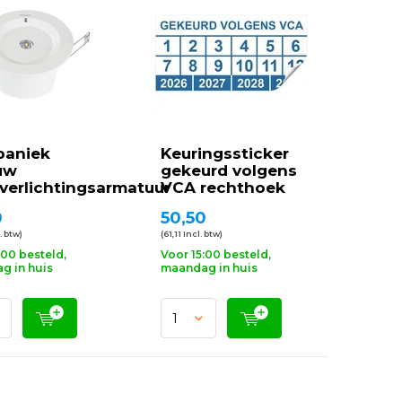
paniek
Keuringssticker
uw
gekeurd volgens
verlichtingsarmatuur
VCA rechthoek
0
50,50
. btw)
(61,11 Incl. btw)
:00 besteld,
Voor 15:00 besteld,
g in huis
maandag in huis