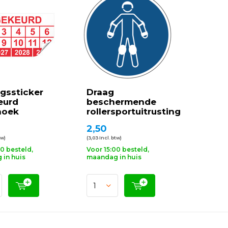
gssticker
Draag
eurd
beschermende
hoek
rollersportuitrusting
2,50
tw)
(3,03 Incl. btw)
00 besteld,
Voor 15:00 besteld,
in huis
maandag in huis