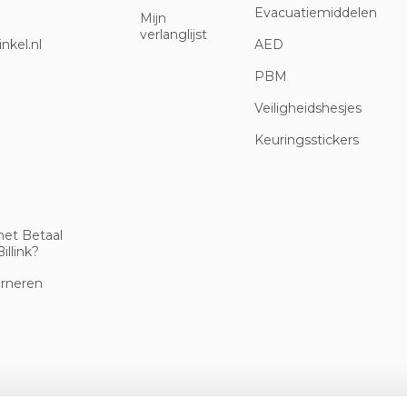
Evacuatiemiddelen
Mijn
verlanglijst
nkel.nl
AED
PBM
Veiligheidshesjes
Keuringsstickers
met Betaal
illink?
urneren