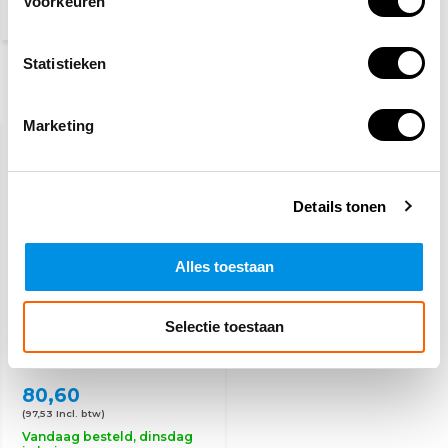
Voorkeuren
(11,13 Incl. btw)
Statistieken
Recent bekeken
Marketing
Details tonen
Alles toestaan
Waarschuwingssticker
Selectie toestaan
roterende onderdelen,
op rol
80,60
(97,53 Incl. btw)
Vandaag besteld, dinsdag