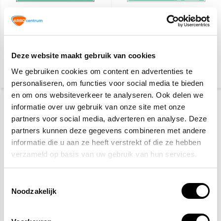
Nooduitgang rechtdoor
Nooduitgang naar links
Deze website maakt gebruik van cookies
4,10
4,10
We gebruiken cookies om content en advertenties te
(4,96 Incl. btw)
(4,96 Incl. btw)
personaliseren, om functies voor social media te bieden
en om ons websiteverkeer te analyseren. Ook delen we
informatie over uw gebruik van onze site met onze
partners voor social media, adverteren en analyse. Deze
partners kunnen deze gegevens combineren met andere
informatie die u aan ze heeft verstrekt of die ze hebben
verzameld op basis van uw gebruik van hun services.
Toestemmingsselectie
Nooduitgang naar
rechts
Noodzakelijk
9,20