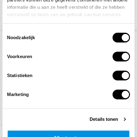
informatie die u aan ze heeft verstrekt of die ze hebben
verzameld op basis van uw gebruik van hun services.
3,10
46,95
(3,38 Incl. btw)
(51,18 Incl. btw)
Toestemmingsselectie
Noodzakelijk
Voorkeuren
Statistieken
Snelverband gerold 50
stuks
Marketing
13,30
(14,50 Incl. btw)
Details tonen