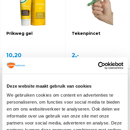
Prikweg gel
Tekenpincet
10,20
2,-
(11,12 Incl. btw)
(2,42 Incl. btw)
Deze website maakt gebruik van cookies
We gebruiken cookies om content en advertenties te
personaliseren, om functies voor social media te bieden
en om ons websiteverkeer te analyseren. Ook delen we
informatie over uw gebruik van onze site met onze
partners voor social media, adverteren en analyse. Deze
Blarenpleisters
EHBO koffer Oranje
Kruis
partners kunnen deze gegevens combineren met andere