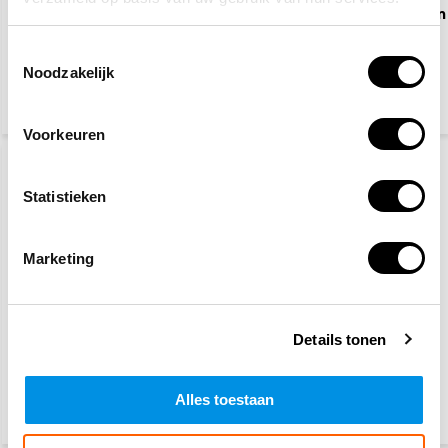
EHBO koffer Oranje
Waarschuwingspictogram
Kruis
Toestemmingsselectie
Noodzakelijk
46,95
2,50
(51,18 Incl. btw)
(3,03 Incl. btw)
Voorkeuren
Statistieken
Marketing
Verboden toegang voor
Verboden voor
onbevoegden
voetgangers
Details tonen
2,50
2,50
Alles toestaan
(3,03 Incl. btw)
(3,03 Incl. btw)