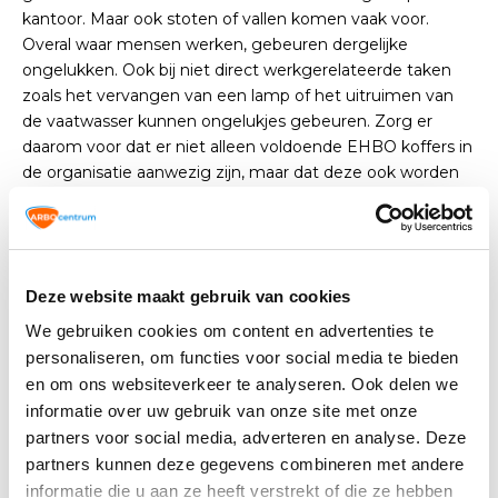
kantoor. Maar ook stoten of vallen komen vaak voor.
Overal waar mensen werken, gebeuren dergelijke
ongelukken. Ook bij niet direct werkgerelateerde taken
zoals het vervangen van een lamp of het uitruimen van
de vaatwasser kunnen ongelukjes gebeuren. Zorg er
daarom voor dat er niet alleen voldoende EHBO koffers in
de organisatie aanwezig zijn, maar dat deze ook worden
bewaard of opgehangen op duidelijk zichtbare,
strategische en makkelijk te bereiken plekken.
Deze gevaren en kwetsuren liggen op de loer in een
Deze website maakt gebruik van cookies
ogenschijnlijk veilige kantooromgeving. Zo wordt er vaak
gewerkt met elektrische apparaten en zijn er keukens of
We gebruiken cookies om content en advertenties te
pantry’s aanwezig. Dat betekent dat werknemers zich
personaliseren, om functies voor social media te bieden
kunnen verbranden. En wat te denken dan zware kasten
en om ons websiteverkeer te analyseren. Ook delen we
of bureauaccessoires die kunnen vallen en schade aan
informatie over uw gebruik van onze site met onze
kunnen richten? Daarom is het belangrijk dat een EHBO
partners voor social media, adverteren en analyse. Deze
koffer voor kantoor compleet is ingericht.
partners kunnen deze gegevens combineren met andere
informatie die u aan ze heeft verstrekt of die ze hebben