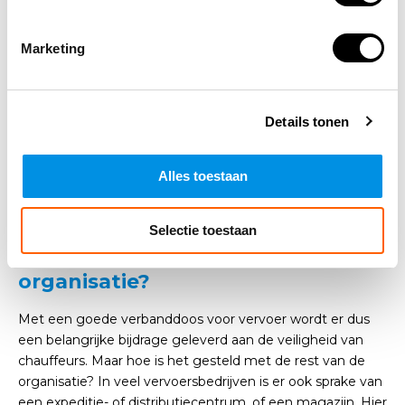
verzekerd dat in vrijwel alle situaties de verbanddoos kan
helpen bij het verzorgen of verplegen van wonden en
andere kwetsuren.
Marketing
Een belangrijke reden om speciaal voor een verbanddoos
voor vervoer te kiezen, is niet alleen de inhoud, maar ook
Details tonen
de prijs. Door de scherpe prijs van deze verbanddoos is
het ook voor grotere organisaties zoals vervoersbedrijven
goed mogelijk om voor het gehele wagenpark te zorgen
Alles toestaan
voor een goede verbanddoos. Dit draagt bij aan de
veiligheid van iedere chauffeur.
Selectie toestaan
Hoe zit het met de rest van de
organisatie?
Met een goede verbanddoos voor vervoer wordt er dus
een belangrijke bijdrage geleverd aan de veiligheid van
chauffeurs. Maar hoe is het gesteld met de rest van de
organisatie? In veel vervoersbedrijven is er ook sprake van
een expeditie- of distributiecentrum, of een magazijn. Hier