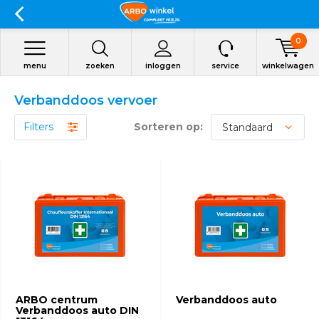
0
menu
zoeken
inloggen
service
winkelwagen
Verbanddoos vervoer
Filters
Sorteren op:
ARBO centrum
Verbanddoos auto
Verbanddoos auto DIN