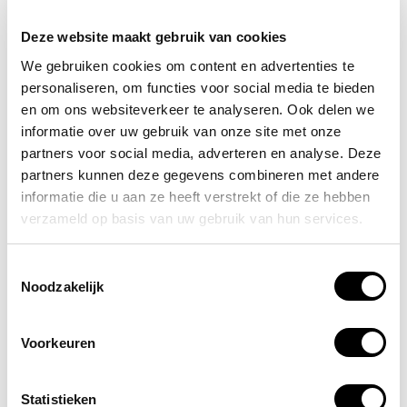
een goede verbanddoos voor in de auto is elk
vervoersbedrijf geholpen. De inhoud van deze
Deze website maakt gebruik van cookies
verbanddoos bestaat uit:
We gebruiken cookies om content en advertenties te
personaliseren, om functies voor social media te bieden
3 Gaascompres 7,5x7,5
en om ons websiteverkeer te analyseren. Ook delen we
3 Elastische fixatie windsel 4x6
informatie over uw gebruik van onze site met onze
1 Driekante doek Vlies Non Woven
partners voor social media, adverteren en analyse. Deze
1 Hechtpleister 5m x 2,5cm
partners kunnen deze gegevens combineren met andere
1 Assortiment pleisterverband pakje
informatie die u aan ze heeft verstrekt of die ze hebben
1 Gaaspleister textiel pakje
verzameld op basis van uw gebruik van hun services.
1 Verbandschaar
6 Handschoen latex
1 Reddingsdeken
Toestemmingsselectie
1 Alcohol doekjes 10st.
Noodzakelijk
1 Tekenpen
1 Linnenhandschoenen
Voorkeuren
1 Crepe windsel 7,5cm x 4,5m
Met de bovenstaande inhoud is elke bestuurder ervan
Statistieken