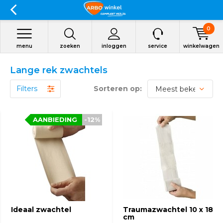
0
menu
zoeken
inloggen
service
winkelwagen
Lange rek zwachtels
Filters
Sorteren op:
AANBIEDING
-12%
Ideaal zwachtel
Traumazwachtel 10 x 18
cm