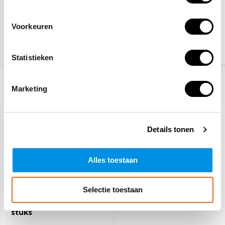
Desinfectie lotion
Ideaal zwachtel
Voorkeuren
3,30
2,60
2,95
(3,60 Incl. btw)
(2,83 Incl. btw)
Statistieken
Marketing
Recent bekeken
Details tonen
Alles toestaan
Selectie toestaan
Gaaskompres - 100
stuks