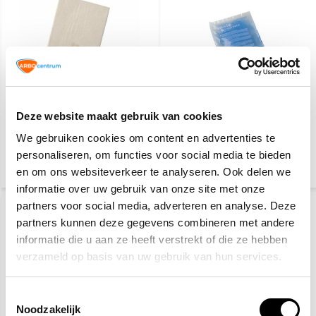
Wondkompres niet
Hot / Cold pack
verklevend 10cm x 10cm
Deze website maakt gebruik van cookies
- 10 stuks
We gebruiken cookies om content en advertenties te
5,10
2,50
personaliseren, om functies voor social media te bieden
(5,56 Incl. btw)
(2,73 Incl. btw)
en om ons websiteverkeer te analyseren. Ook delen we
informatie over uw gebruik van onze site met onze
partners voor social media, adverteren en analyse. Deze
partners kunnen deze gegevens combineren met andere
informatie die u aan ze heeft verstrekt of die ze hebben
verzameld op basis van uw gebruik van hun services.
Toestemmingsselectie
Noodzakelijk