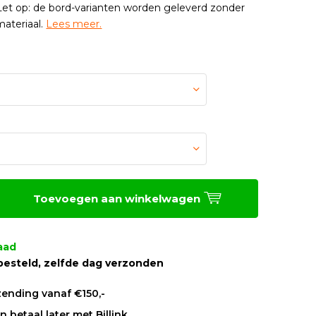
et op: de bord-varianten worden geleverd zonder
ateriaal.
Lees meer.
Toevoegen aan winkelwagen
aad
besteld, zelfde dag verzonden
zending vanaf €150,-
 betaal later met Billink