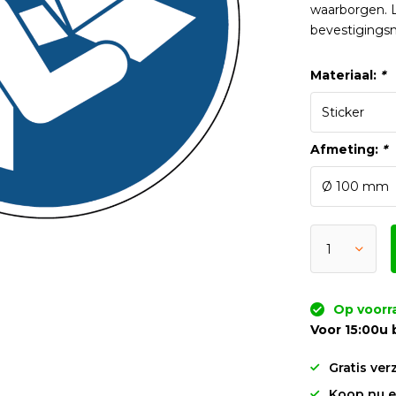
waarborgen. L
bevestigingsm
Materiaal:
*
Afmeting:
*
Op voorr
Voor 15:00u 
Gratis ver
Koop nu en