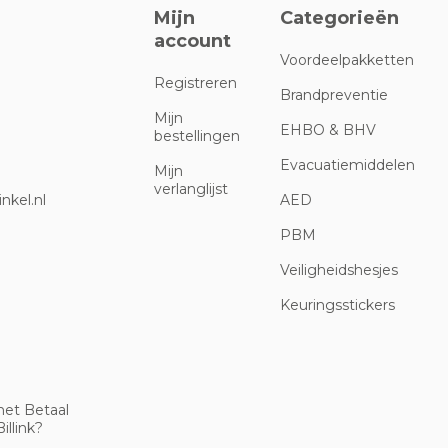
Mijn
Categorieën
account
Voordeelpakketten
Registreren
Brandpreventie
Mijn
EHBO & BHV
bestellingen
Evacuatiemiddelen
Mijn
verlanglijst
nkel.nl
AED
PBM
Veiligheidshesjes
Keuringsstickers
met Betaal
illink?