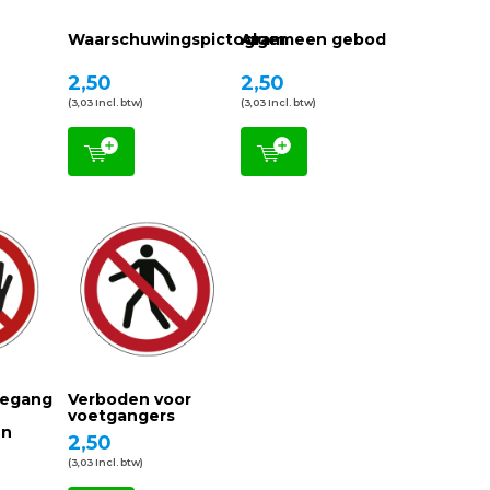
r
Waarschuwingspictogram
Algemeen gebod
2,50
2,50
(3,03 Incl. btw)
(3,03 Incl. btw)
oegang
Verboden voor
voetgangers
en
2,50
(3,03 Incl. btw)