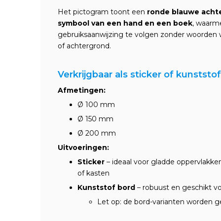
Het pictogram toont een
ronde blauwe achte
symbool van een hand en een boek
, waarm
gebruiksaanwijzing te volgen zonder woorden
of achtergrond.
Verkrijgbaar als sticker of kunststo
Afmetingen:
Ø 100 mm
Ø 150 mm
Ø 200 mm
Uitvoeringen:
Sticker
– ideaal voor gladde oppervlakke
of kasten
Kunststof bord
– robuust en geschikt v
Let op: de bord-varianten worden g