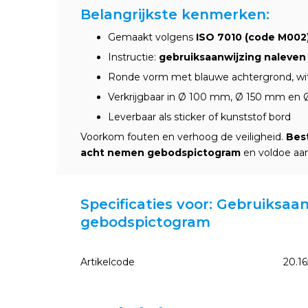
Belangrijkste kenmerken:
Gemaakt volgens
ISO 7010 (code M002
Instructie:
gebruiksaanwijzing naleven i
Ronde vorm met blauwe achtergrond, wit
Verkrijgbaar in Ø 100 mm, Ø 150 mm e
Leverbaar als sticker of kunststof bord
Voorkom fouten en verhoog de veiligheid.
Best
acht nemen gebodspictogram
en voldoe aan
Specificaties voor: Gebruiksaa
gebodspictogram
Artikelcode
20.16