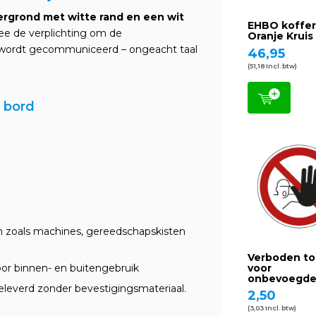
rgrond met witte rand en een wit
EHBO koffe
ee de verplichting om de
Oranje Kruis
 wordt gecommuniceerd – ongeacht taal
46,95
(51,18 Incl. btw)
f bord
n zoals machines, gereedschapskisten
Verboden t
oor binnen- en buitengebruik
voor
onbevoegd
eleverd zonder bevestigingsmateriaal.
2,50
(3,03 Incl. btw)