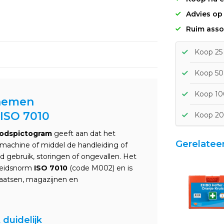
Advies op
Ruim asso
Koop 25 
Koop 50 
Koop 100
 nemen
ISO 7010
Koop 20
bodspictogram
geeft aan dat het
Gerelatee
, machine of middel de handleiding of
d gebruik, storingen of ongevallen. Het
gheidsnorm
ISO 7010
(code M002) en is
laatsen, magazijnen en
 duidelijk