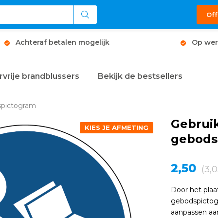
Off
Achteraf betalen mogelijk
Op wer
rvrije brandblussers
Bekijk de bestsellers
spictogram
Gebrui
KIES JE AFMETING
gebods
2,50
(3,0
Door het plaa
gebodspictog
aanpassen aan