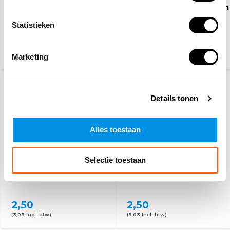
EHBO koffer Oranje
Waarschuwingspictogram
Kruis
Statistieken
46,95
2,50
(51,18 Incl. btw)
Marketing
(3,03 Incl. btw)
Details tonen
Alles toestaan
Selectie toestaan
Verboden toegang voor
Verboden voor
onbevoegden
voetgangers
2,50
2,50
(3,03 Incl. btw)
(3,03 Incl. btw)