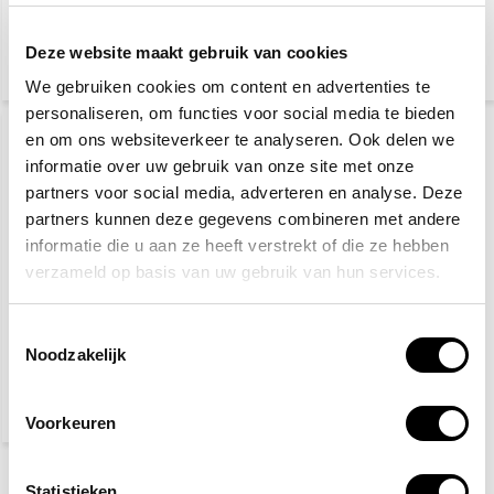
13,30
5,10
Deze website maakt gebruik van cookies
(14,50 Incl. btw)
(5,56 Incl. btw)
We gebruiken cookies om content en advertenties te
personaliseren, om functies voor social media te bieden
en om ons websiteverkeer te analyseren. Ook delen we
informatie over uw gebruik van onze site met onze
partners voor social media, adverteren en analyse. Deze
partners kunnen deze gegevens combineren met andere
informatie die u aan ze heeft verstrekt of die ze hebben
verzameld op basis van uw gebruik van hun services.
Traumazwachtel 10 x 18
cm
Toestemmingsselectie
Noodzakelijk
12,20
(13,30 Incl. btw)
Voorkeuren
Statistieken