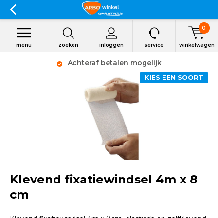
0
menu
zoeken
inloggen
service
winkelwagen
alen mogelijk
Op werkdagen voor 15:00 be
verzonden
KIES EEN SOORT
Klevend fixatiewindsel 4m x 8
cm