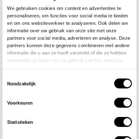
We gebruiken cookies om content en advertenties te
personaliseren, om functies voor social media te bieden
en om ons websiteverkeer te analyseren. Ook delen we
informatie over uw gebruik van onze site met onze
Veiligheidspakket
partners voor social media, adverteren en analyse. Deze
Sport
partners kunnen deze gegevens combineren met andere
informatie die u aan ze heeft verstrekt of die ze hebben
117,30
verzameld op basis van uw gebruik van hun services.
130,-
(141,93 Incl. btw)
Toestemmingsselectie
Noodzakelijk
Recent bekeken
Voorkeuren
AANBIEDING
-16%
Statistieken