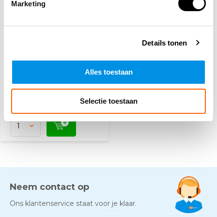
Marketing
Lifehammer met
gordelsnijder in
Details tonen
wandhouder
14,30
16,95
Alles toestaan
(17,30 Incl. btw)
Op werkdagen voor 15:00
besteld, zelfde dag
Selectie toestaan
verzonden
Neem contact op
Ons klantenservice staat voor je klaar.