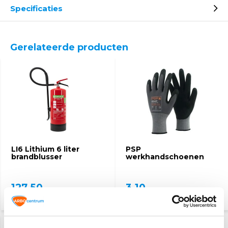
Specificaties
Gerelateerde producten
LI6 Lithium 6 liter
PSP
brandblusser
werkhandschoenen
127,50
3,10
(154,28 Incl. btw)
(3,75 Incl. btw)