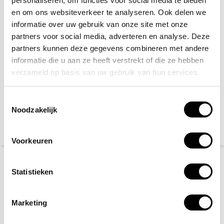
personaliseren, om functies voor social media te bieden
en om ons websiteverkeer te analyseren. Ook delen we
informatie over uw gebruik van onze site met onze
partners voor social media, adverteren en analyse. Deze
partners kunnen deze gegevens combineren met andere
informatie die u aan ze heeft verstrekt of die ze hebben
verzameld op basis van uw gebruik van hun services.
Glad oppervlak
Waarschuwingsbord /
sticker glad oppervlak
Toestemmingsselectie
met tekst
Noodzakelijk
2,50
8,33
15,30
(3,03 Incl. btw)
(10,08 Incl. btw)
Voorkeuren
Statistieken
Marketing