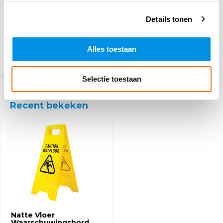
Opvouwbare
Details tonen
gevarendriehoek
Alles toestaan
8,20
(9,92 Incl. btw)
Selectie toestaan
Recent bekeken
Natte Vloer
Waarschuwingsbord