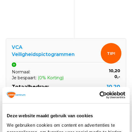
VCA
TIP!
Veiligheidspictogrammen
10,20
Normaal:
0,-
Je bespaart:
(0% Korting)
Totaalbedrag:
10,20
Tijdelijk uitverkocht
Deze website maakt gebruik van cookies
Gerelateerde producten
We gebruiken cookies om content en advertenties te