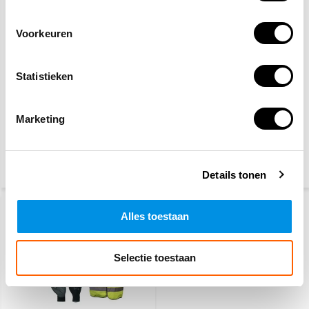
Voorkeuren
Statistieken
Veiligheidshesje oranje
Sprayblusser 0,75 Liter
PFAS-/Fluorvrij
Marketing
4,60
15,30
(5,57 Incl. btw)
(18,51 Incl. btw)
Details tonen
Alles toestaan
Selectie toestaan