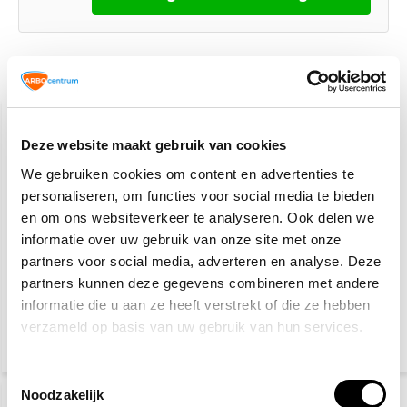
Gerelateerde producten
Deze website maakt gebruik van cookies
We gebruiken cookies om content en advertenties te
personaliseren, om functies voor social media te bieden
en om ons websiteverkeer te analyseren. Ook delen we
informatie over uw gebruik van onze site met onze
partners voor social media, adverteren en analyse. Deze
Verkeerskegel
Veiligheidshesje geel
partners kunnen deze gegevens combineren met andere
informatie die u aan ze heeft verstrekt of die ze hebben
verzameld op basis van uw gebruik van hun services.
10,20
4,60
(12,34 Incl. btw)
(5,57 Incl. btw)
Toestemmingsselectie
Noodzakelijk