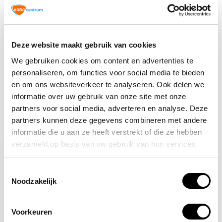
VCA
TIP!
Veiligheidspictogrammen
2,50
Normaal:
Deze website maakt gebruik van cookies
0,-
Je bespaart:
(0% Korting)
We gebruiken cookies om content en advertenties te
Totaalbedrag:
2,50
personaliseren, om functies voor social media te bieden
en om ons websiteverkeer te analyseren. Ook delen we
Tijdelijk uitverkocht
informatie over uw gebruik van onze site met onze
partners voor social media, adverteren en analyse. Deze
partners kunnen deze gegevens combineren met andere
Gerelateerde producten
informatie die u aan ze heeft verstrekt of die ze hebben
verzameld op basis van uw gebruik van hun services.
Toestemmingsselectie
Noodzakelijk
Voorkeuren