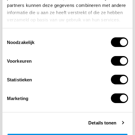
VCA
partners kunnen deze gegevens combineren met andere
TIP!
Veiligheidspictogrammen
informatie die u aan ze heeft verstrekt of die ze hebben
verzameld op basis van uw gebruik van hun services.
22,50
Normaal:
0,-
Je bespaart:
(0% Korting)
Toestemmingsselectie
Totaalbedrag:
22,50
Noodzakelijk
Tijdelijk uitverkocht
Voorkeuren
Gerelateerde producten
Statistieken
Marketing
Details tonen