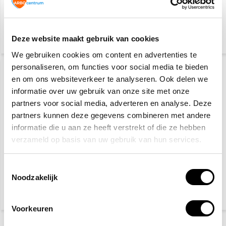
76,50
45,25
79,95
Deze website maakt gebruik van cookies
(92,57 Incl. btw)
(54,75 Incl. btw)
We gebruiken cookies om content en advertenties te
personaliseren, om functies voor social media te bieden
en om ons websiteverkeer te analyseren. Ook delen we
informatie over uw gebruik van onze site met onze
partners voor social media, adverteren en analyse. Deze
partners kunnen deze gegevens combineren met andere
informatie die u aan ze heeft verstrekt of die ze hebben
verzameld op basis van uw gebruik van hun services.
Brandblusser pictogram
Oogspoelfles 500 ml
Toestemmingsselectie
Noodzakelijk
3,10
8,50
(3,75 Incl. btw)
(10,29 Incl. btw)
Voorkeuren