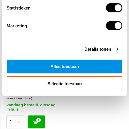
Recent bekeken
Statistieken
Marketing
Details tonen
Alles toestaan
Bluswagen ABC poeder
-30ºC
Selectie toestaan
494,70
(598,59 Incl. btw)
Vandaag besteld, dinsdag
in huis