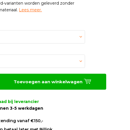
rd-varianten worden geleverd zonder
ateriaal.
Lees meer.
Toevoegen aan winkelwagen
ad bij leverancier
nnen 3-5 werkdagen
zending vanaf €150,-
 betaal later met Billink