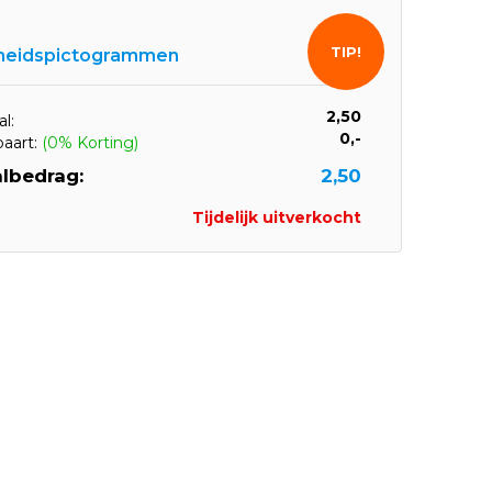
TIP!
gheidspictogrammen
2,50
l:
0,-
paart:
(0% Korting)
lbedrag:
2,50
Tijdelijk uitverkocht