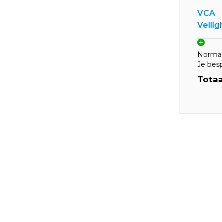
VCA
Veili
Normaa
Je bes
Totaa