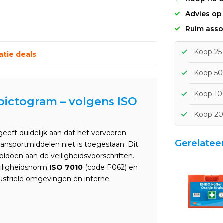
Advies op
Ruim asso
Koop 25 
tie deals
Koop 50 
Koop 100
ictogram – volgens ISO
Koop 20
eeft duidelijk aan dat het vervoeren
Gerelatee
ransportmiddelen niet is toegestaan. Dit
oldoen aan de veiligheidsvoorschriften.
eiligheidsnorm
ISO 7010
(code P062) en
dustriële omgevingen en interne