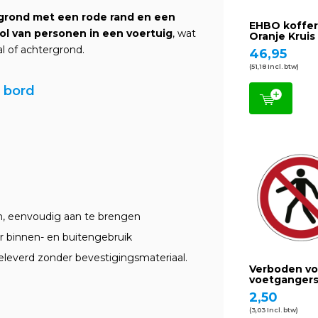
grond met een rode rand en een
EHBO koffe
ol van personen in een voertuig
, wat
Oranje Kruis
l of achtergrond.
46,95
(51,18 Incl. btw)
f bord
n, eenvoudig aan te brengen
r binnen- en buitengebruik
eleverd zonder bevestigingsmateriaal.
Verboden vo
voetganger
2,50
(3,03 Incl. btw)