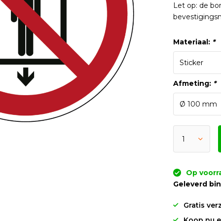
Let op: de bo
bevestigingsm
Materiaal:
*
Afmeting:
*
Op voorra
Geleverd bi
Gratis ver
Koop nu en