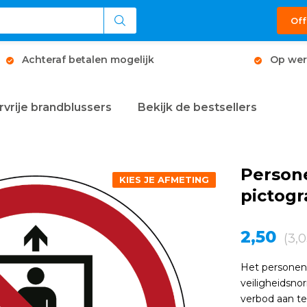
Off
Achteraf betalen mogelijk
Op wer
rvrije brandblussers
Bekijk de bestsellers
Person
KIES JE AFMETING
pictog
2,50
(3,0
Het personen
veiligheidsn
verbod aan te