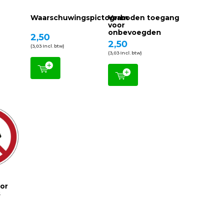
r
Waarschuwingspictogram
Verboden toegang
voor
onbevoegden
2,50
2,50
(3,03 Incl. btw)
(3,03 Incl. btw)
or
s