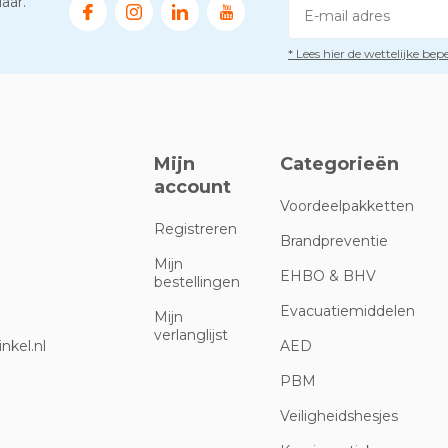
aar.
* Lees hier de wettelijke be
Mijn
Categorieën
account
Voordeelpakketten
Registreren
Brandpreventie
Mijn
EHBO & BHV
bestellingen
Evacuatiemiddelen
Mijn
verlanglijst
nkel.nl
AED
PBM
Veiligheidshesjes