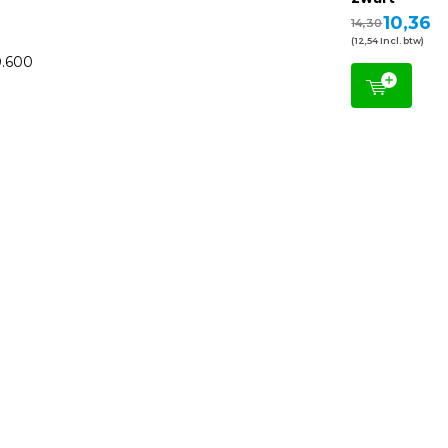
10,36
14,30
(12,54 Incl. btw)
0.600