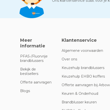
Ons klantenservice staat voor je kl
Meer
Klantenservice
informatie
Algemene voorwaarden
PFAS-/Fluorvrije
Over ons
brandblussers
Keuzehulp brandblussers
Bekijk de
bestsellers
Keuzehulp EHBO koffers
Offerte aanvragen
Offerte aanvragen bij Arbowi
Blogs
Keuren & Onderhoud
Brandblusser keuren