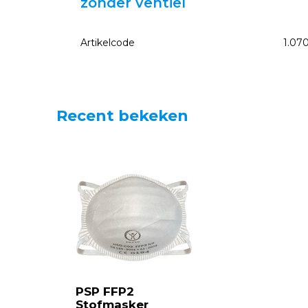
zonder ventiel
Artikelcode
1.07
Recent bekeken
PSP FFP2
Stofmasker