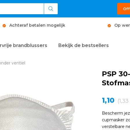
Off
Achteraf betalen mogelijk
Op wer
rvrije brandblussers
Bekijk de bestsellers
nder ventiel
PSP 30
Stofmas
1,10
(1,33
Bescherm jeze
cupmasker zon
verstelbare n