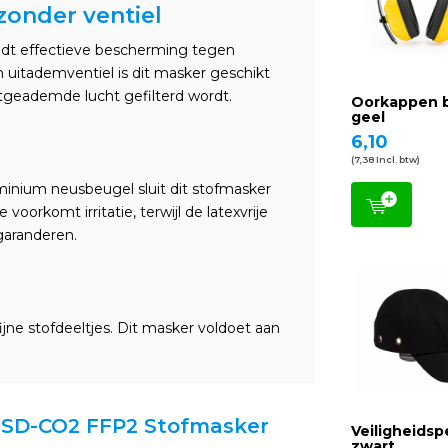
zonder ventiel
dt effectieve bescherming tegen
n uitademventiel is dit masker geschikt
uitgeademde lucht gefilterd wordt.
Oorkappen b
geel
6,10
(7,38 Incl. btw)
inium neusbeugel sluit dit stofmasker
voorkomt irritatie, terwijl de latexvrije
garanderen.
ijne stofdeeltjes. Dit masker voldoet aan
2 HSD-CO2 FFP2 Stofmasker
Veiligheidsp
zwart