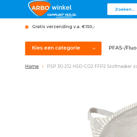
Gratis verzending v.a. €150,-
Kies een categorie
PFAS-/Fluo
Home
PSP 30-212 HSD-CO2 FFP2 Stofmasker zo