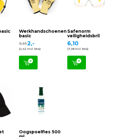
asic
Werkhandschoenen
Safenorm
basic
veiligheidsbril
2,-
6,10
3,25
(2,42 Incl. btw)
(7,38 Incl. btw)
et
Oogspoelfles 500
ml