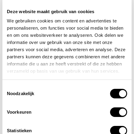
Totaalbedrag:
17,63
Deze website maakt gebruik van cookies
Toevoegen aan winkelwagen
We gebruiken cookies om content en advertenties te
personaliseren, om functies voor social media te bieden
en om ons websiteverkeer te analyseren. Ook delen we
informatie over uw gebruik van onze site met onze
Gerelateerde producten
partners voor social media, adverteren en analyse. Deze
partners kunnen deze gegevens combineren met andere
informatie die u aan ze heeft verstrekt of die ze hebben
verzameld op basis van uw gebruik van hun services.
Toestemmingsselectie
Noodzakelijk
Veiligheidsschoenen S3
Gele hesjes 25-pack
Voorkeuren
27,50
89,95
115,-
Statistieken