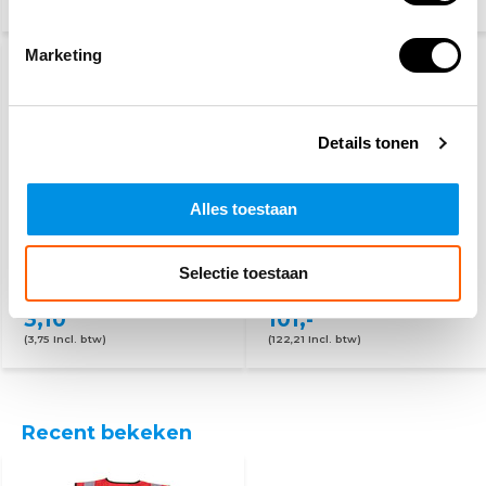
(33,28 Incl. btw)
(108,84 Incl. btw)
Marketing
Details tonen
Alles toestaan
PSP
BHV hesje oranje - 25
werkhandschoenen
hesjes
Selectie toestaan
3,10
101,-
(3,75 Incl. btw)
(122,21 Incl. btw)
Recent bekeken