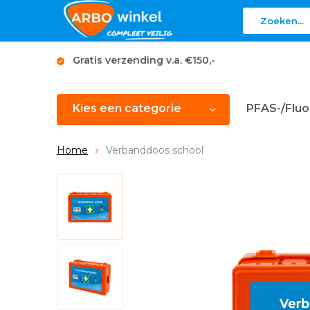
Gratis verzending v.a. €150,-
Kies een categorie
PFAS-/Fluo
Home
Verbanddoos school