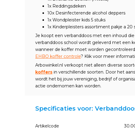
1x
Reddingsdeken
10x
Desinfecterende alcohol deppers
1x
Wondpleister kids 5 stuks
1x
Kinderpleisters assortiment pakje a 20 
Je koopt een verbanddoos met een inhoud die g
verbanddoos school wordt geleverd met een keu
wanneer de koffer moet worden gecontroleerd.
EHBO koffer controle
? Klik voor meer informati
Arbowinkel.nl verkoopt niet alleen diverse so
koffers
in verschillende soorten. Door het aa
wordt het bij jouw vereniging, bedrijf of organis
actie ondernomen kan worden.
Specificaties voor: Verbanddoo
Artikelcode
30.0