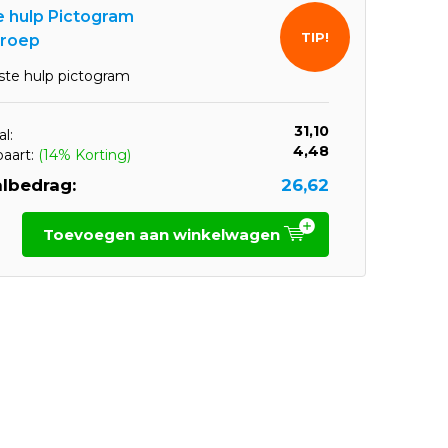
e hulp Pictogram
TIP!
roep
ste hulp pictogram
31,10
l:
4,48
paart:
(14% Korting)
lbedrag:
26,62
Toevoegen aan winkelwagen