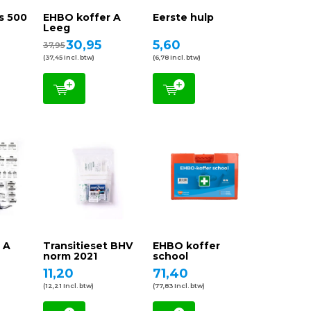
s 500
EHBO koffer A
Eerste hulp
Leeg
30,95
5,60
37,95
(37,45 Incl. btw)
(6,78 Incl. btw)
 A
Transitieset BHV
EHBO koffer
norm 2021
school
11,20
71,40
(12,21 Incl. btw)
(77,83 Incl. btw)