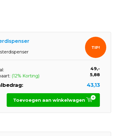
terdispenser
TIP!
isterdispenser
49,-
l:
5,88
paart:
(12% Korting)
lbedrag:
43,13
Toevoegen aan winkelwagen