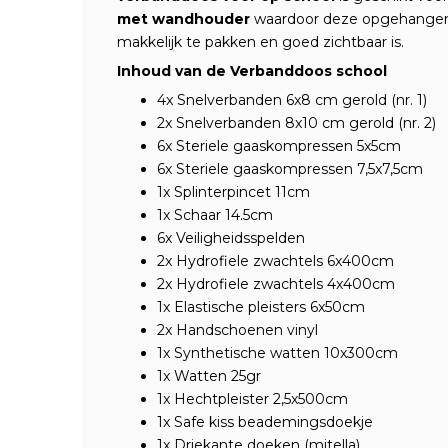
met wandhouder
waardoor deze opgehangen 
makkelijk te pakken en goed zichtbaar is.
Inhoud van de Verbanddoos school
4x
Snelverbanden 6x8 cm gerold (nr. 1)
2x
Snelverbanden 8x10 cm gerold (nr. 2)
6x
Steriele gaaskompressen 5x5cm
6x
Steriele gaaskompressen 7,5x7,5cm
1x
Splinterpincet 11cm
1x
Schaar 14.5cm
6x
Veiligheidsspelden
2x
Hydrofiele zwachtels 6x400cm
2x
Hydrofiele zwachtels 4x400cm
1x
Elastische pleisters 6x50cm
2x
Handschoenen vinyl
1x
Synthetische watten 10x300cm
1x
Watten 25gr
1x
Hechtpleister 2,5x500cm
1x
Safe kiss beademingsdoekje
1x
Driekante doeken (mitella)