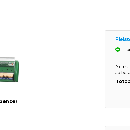
Pleis
Ple
Normaa
Je bes
Totaa
spenser