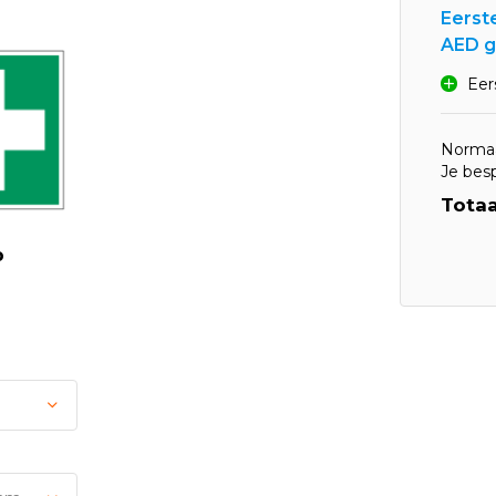
Eerst
AED g
Eer
Normaa
Je bes
Totaa
p