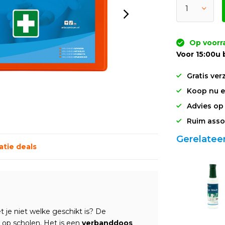
Op voorr
Voor 15:00u 
Gratis ver
Koop nu en
Advies op
Ruim asso
Gerelatee
tie deals
 je niet welke geschikt is? De
r op scholen. Het is een
verbanddoos