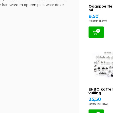
kan worden op een plek waar deze
Oogspoelfle
ml
8,50
(10,29 Incl. btw)
EHBO koffer
vulling
25,50
(27,80 Incl. btw)