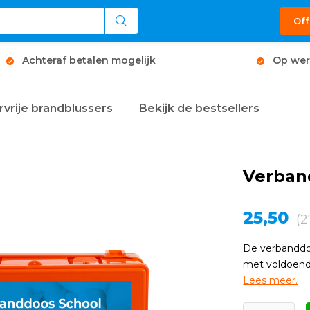
Off
Achteraf betalen mogelijk
Op wer
rvrije brandblussers
Bekijk de bestsellers
Verban
25,50
(2
De verbanddo
met voldoend
Lees meer.