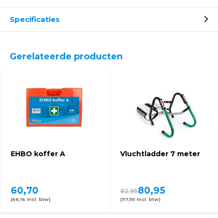
Specificaties
Gerelateerde producten
EHBO koffer A
Vluchtladder 7 meter
60,70
80,95
82,95
(66,16 Incl. btw)
(97,95 Incl. btw)