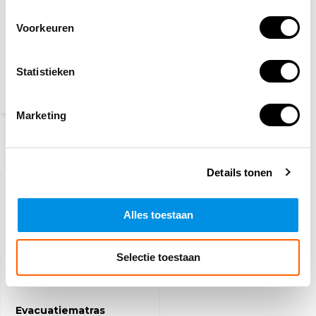
Voorkeuren
Schuimblusser 6 Liter
Statistieken
45,25
(54,75 Incl. btw)
Marketing
Recent bekeken
Details tonen
Alles toestaan
Selectie toestaan
Evacuatiematras