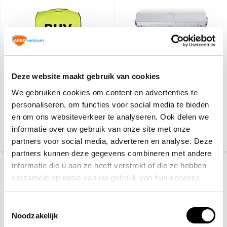
Deze website maakt gebruik van cookies
BHV hesje geel
Universele opalen kap
We gebruiken cookies om content en advertenties te
personaliseren, om functies voor social media te bieden
en om ons websiteverkeer te analyseren. Ook delen we
4,95
22,50
informatie over uw gebruik van onze site met onze
(5,99 Incl. btw)
(27,23 Incl. btw)
partners voor social media, adverteren en analyse. Deze
partners kunnen deze gegevens combineren met andere
informatie die u aan ze heeft verstrekt of die ze hebben
verzameld op basis van uw gebruik van hun services.
Toestemmingsselectie
Noodzakelijk