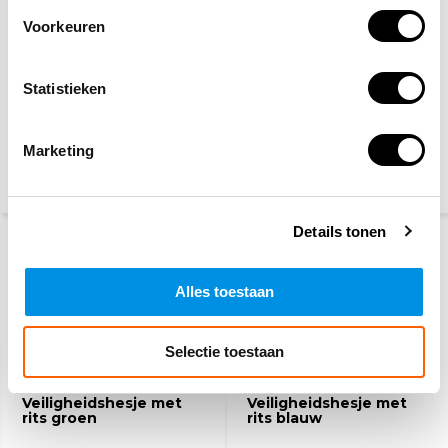
Voorkeuren
Statistieken
Veiligheidshesje met
Veiligheidshesje met
rits geel
rits rood
Marketing
8,70
6,63
10,90
12,95
(10,53 Incl. btw)
(8,02 Incl. btw)
Details tonen
Alles toestaan
Selectie toestaan
Veiligheidshesje met
Veiligheidshesje met
rits groen
rits blauw