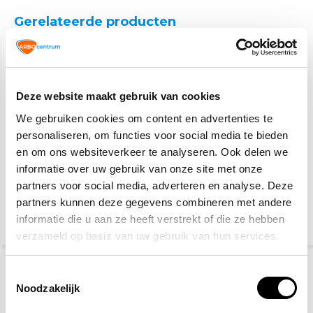
Gerelateerde producten
Deze website maakt gebruik van cookies
We gebruiken cookies om content en advertenties te
personaliseren, om functies voor social media te bieden
en om ons websiteverkeer te analyseren. Ook delen we
Veiligheidshesje met
Veiligheidshesje met
informatie over uw gebruik van onze site met onze
rits oranje
rits zwart
partners voor social media, adverteren en analyse. Deze
partners kunnen deze gegevens combineren met andere
8,70
12,20
10,95
14,95
informatie die u aan ze heeft verstrekt of die ze hebben
(10,53 Incl. btw)
(14,76 Incl. btw)
verzameld op basis van uw gebruik van hun services.
Toestemmingsselectie
Noodzakelijk