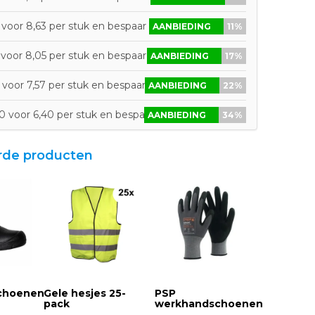
voor 8,63 per stuk en bespaar 11%
AANBIEDING
11%
voor 8,05 per stuk en bespaar 17%
AANBIEDING
17%
voor 7,57 per stuk en bespaar 22%
AANBIEDING
22%
0 voor 6,40 per stuk en bespaar 34%
AANBIEDING
34%
rde producten
schoenen
Gele hesjes 25-
PSP
pack
werkhandschoenen