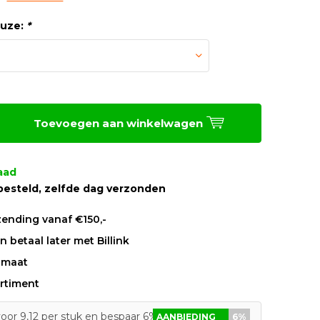
euze:
*
Toevoegen aan winkelwagen
aad
besteld, zelfde dag verzonden
zending vanaf €150,-
 betaal later met Billink
 maat
rtiment
oor 9,12 per stuk en bespaar 6%
AANBIEDING
6%