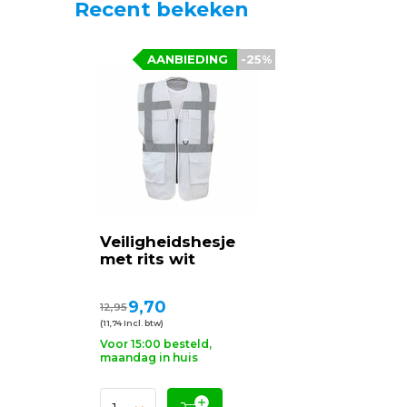
Recent bekeken
AANBIEDING
-25%
Veiligheidshesje
met rits wit
9,70
12,95
(11,74 Incl. btw)
Voor 15:00 besteld,
maandag in huis