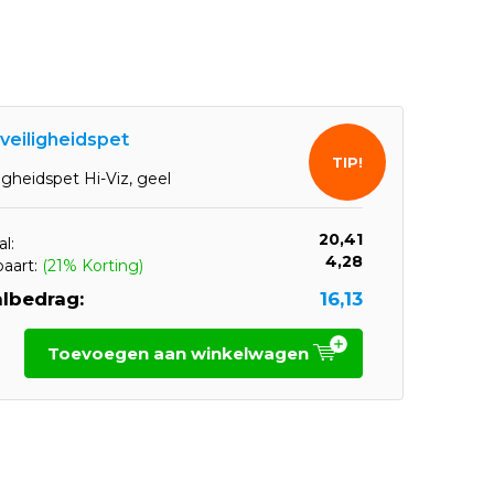
 veiligheidspet
TIP!
ligheidspet Hi-Viz, geel
20,41
l:
4,28
paart:
(21% Korting)
lbedrag:
16,13
Toevoegen aan winkelwagen