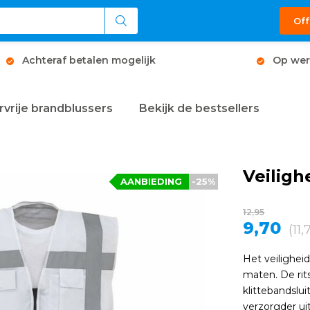
Off
Achteraf betalen mogelijk
Op wer
rvrije brandblussers
Bekijk de bestsellers
Veiligh
AANBIEDING
-25%
12,95
9,70
(11
Het veilighei
maten. De rits
klittebandslui
verzorgder ui