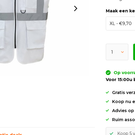
Maak een k
Op voorr
Voor 15:00u 
Gratis ver
Koop nu en
Advies op
Ruim asso
Koop 5 v
tie deals