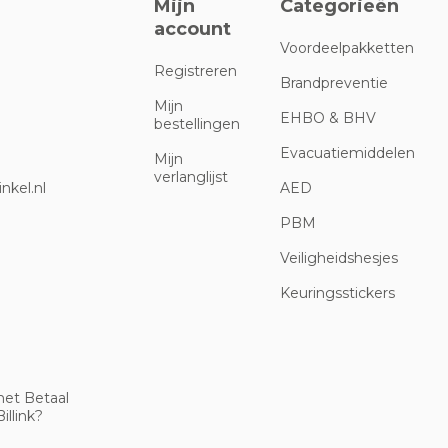
Mijn
Categorieën
account
Voordeelpakketten
Registreren
Brandpreventie
Mijn
EHBO & BHV
bestellingen
Evacuatiemiddelen
Mijn
verlanglijst
nkel.nl
AED
PBM
Veiligheidshesjes
Keuringsstickers
met Betaal
illink?