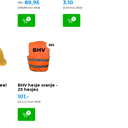
89,95
3,10
115,-
(108,84 Incl. btw)
(3,75 Incl. btw)
eel
BHV hesje oranje -
25 hesjes
101,-
(122,21 Incl. btw)