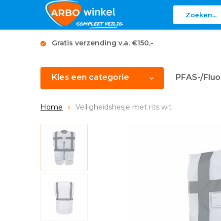
Gratis verzending v.a. €150,-
Kies een categorie
PFAS-/Fluo
Home
Veiligheidshesje met rits wit