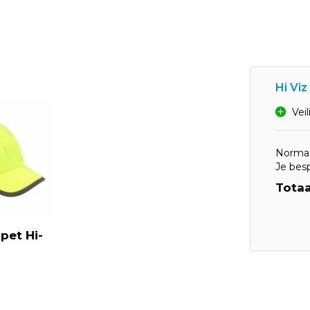
Hi Viz
Vei
Normaa
Je bes
Totaa
pet Hi-