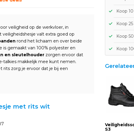
Koop 10 
Koop 25 
oor veiligheid op de werkvloer, in
veiligheidshesje valt extra goed op
Koop 50 
ebanden
rond het lichaam en over beide
sje is gemaakt van 100% polyester en
Koop 10
en en sleutelhouder
zorgen ervoor dat
kie-talkies makkelijk mee kunt nemen.
Gerelatee
its zorg je ervoor dat je bij een
esje met rits wit
07
Veiligheids
S3