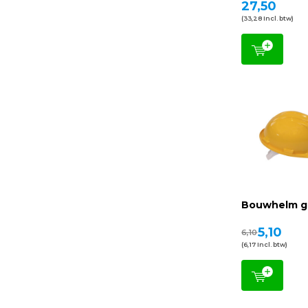
27,50
(33,28 Incl. btw)
Bouwhelm g
5,10
6,10
(6,17 Incl. btw)