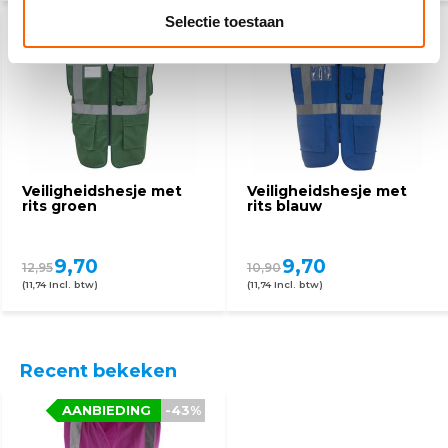
Selectie toestaan
Veiligheidshesje met
Veiligheidshesje met
rits groen
rits blauw
9,70
9,70
12,95
10,90
(11,74 Incl. btw)
(11,74 Incl. btw)
Recent bekeken
AANBIEDING
-43%