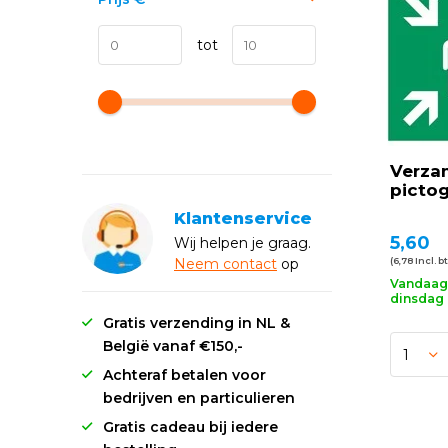
tot
Verza
picto
Klantenservice
5,60
Wij helpen je graag.
Neem
contact
op
(6,78 Incl. b
Vandaag 
dinsdag 
Gratis verzending in NL &
België vanaf €150,-
Achteraf betalen voor
bedrijven en particulieren
Gratis cadeau bij iedere