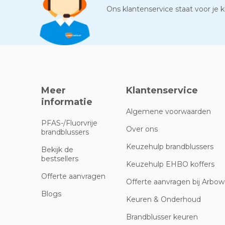
Ons klantenservice staat voor je kl
Meer
Klantenservice
informatie
Algemene voorwaarden
PFAS-/Fluorvrije
Over ons
brandblussers
Keuzehulp brandblussers
Bekijk de
bestsellers
Keuzehulp EHBO koffers
Offerte aanvragen
Offerte aanvragen bij Arbowi
Blogs
Keuren & Onderhoud
Brandblusser keuren