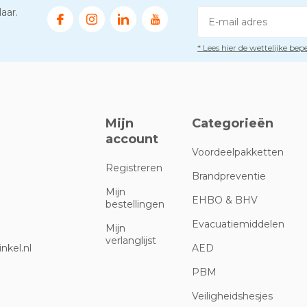
aar.
* Lees hier de wettelijke be
Mijn
Categorieën
account
Voordeelpakketten
Registreren
Brandpreventie
Mijn
EHBO & BHV
bestellingen
Evacuatiemiddelen
Mijn
verlanglijst
nkel.nl
AED
PBM
Veiligheidshesjes