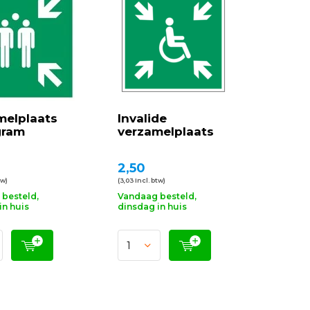
melplaats
Invalide
gram
verzamelplaats
2,50
tw)
(3,03 Incl. btw)
besteld,
Vandaag besteld,
in huis
dinsdag in huis