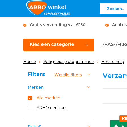
Gratis verzending v.a. €150,-
Achter
Kies een categorie
PFAS-/Fluo
Home
Veiligheidspictogrammen
Eerste hulp
Sorteren op:
Filters
Verzam
Wis alle filters
Merken
Alle merken
ARBO centrum
KI
Prijs
€