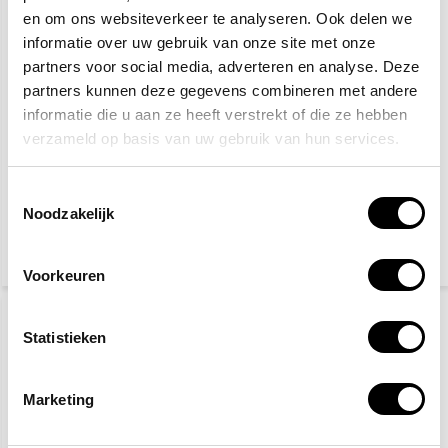
en om ons websiteverkeer te analyseren. Ook delen we
informatie over uw gebruik van onze site met onze
partners voor social media, adverteren en analyse. Deze
partners kunnen deze gegevens combineren met andere
informatie die u aan ze heeft verstrekt of die ze hebben
verzameld op basis van uw gebruik van hun services.
Verboden toegang voor
Verboden voor
onbevoegden
voetgangers
Toestemmingsselectie
Noodzakelijk
2,50
2,50
(3,03 Incl. btw)
(3,03 Incl. btw)
Voorkeuren
Statistieken
Marketing