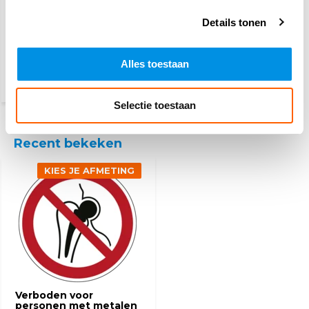
Roken verboden
Details tonen
Alles toestaan
6,10
(7,38 Incl. btw)
Selectie toestaan
Recent bekeken
KIES JE AFMETING
Verboden voor
personen met metalen