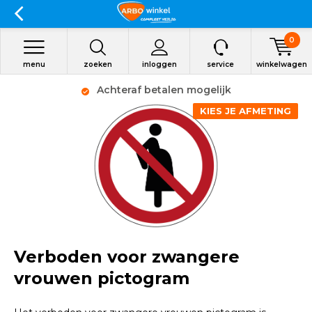
0
menu
zoeken
inloggen
service
winkelwagen
Achteraf betalen mogelijk
KIES JE AFMETING
Verboden voor zwangere
vrouwen pictogram