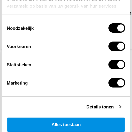
verzameld op basis van uw gebruik van hun services.
EHBO koffer Oranje
Waarschuwingspictogram
Kruis
Toestemmingsselectie
Noodzakelijk
46,95
2,50
(51,18 Incl. btw)
(3,03 Incl. btw)
Voorkeuren
Statistieken
Marketing
Verboden toegang voor
Verboden voor
Details tonen
onbevoegden
voetgangers
Alles toestaan
2,50
2,50