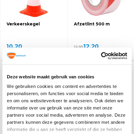
Verkeerskegel
Afzetlint 500 m
10,20
12,20
12,95
(12,34 Incl. btw)
(14,76 Incl. btw)
Deze website maakt gebruik van cookies
We gebruiken cookies om content en advertenties te
personaliseren, om functies voor social media te bieden
en om ons websiteverkeer te analyseren. Ook delen we
informatie over uw gebruik van onze site met onze
partners voor social media, adverteren en analyse. Deze
Reflecterende jas
Reflecterend regenpak
fleece geel
partners kunnen deze gegevens combineren met andere
informatie die u aan ze heeft verstrekt of die ze hebben