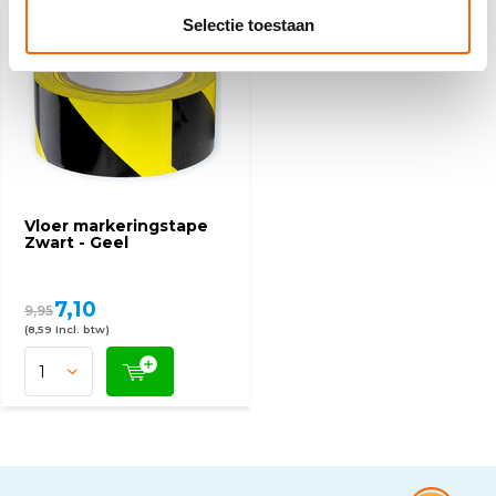
Selectie toestaan
AANBIEDING
-29%
Vloer markeringstape
Zwart - Geel
7,10
9,95
(8,59 Incl. btw)