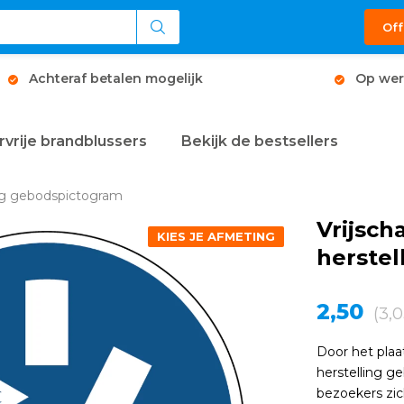
Off
Achteraf betalen mogelijk
Op wer
rvrije brandblussers
Bekijk de bestsellers
ing gebodspictogram
Vrijsch
KIES JE AFMETING
herste
2,50
(3,0
Door het plaa
herstelling 
bezoekers zic