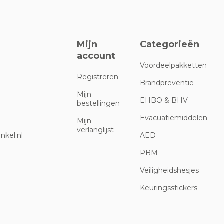
Mijn
Categorieën
account
Voordeelpakketten
Registreren
Brandpreventie
Mijn
EHBO & BHV
bestellingen
Evacuatiemiddelen
Mijn
verlanglijst
nkel.nl
AED
PBM
Veiligheidshesjes
Keuringsstickers