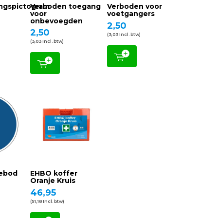
ngspictogram
Verboden toegang
Verboden voor
voor
voetgangers
onbevoegden
2,50
2,50
(3,03 Incl. btw)
(3,03 Incl. btw)
ebod
EHBO koffer
Oranje Kruis
46,95
(51,18 Incl. btw)